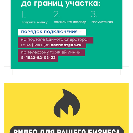
7 Авг 2026 10:32
118
«Сказки леса» в Кимрах: новая выставка
раскрывает красоту заповедных уголков России
7 Авг 2026 10:02
103
День физкультурника в Тверской области: где и
какие спортивные события пройдут в выходные
7 Авг 2026 09:32
187
“Посольство Дружбы” стартовало в Твери:
школьники из Твери и Палестины объединились
ради диалога культур
7 Авг 2026 09:02
164
От зарядки до ПДД: как в Твери детям прививают
здоровый образ жизни и навыки дорожной
безопасности