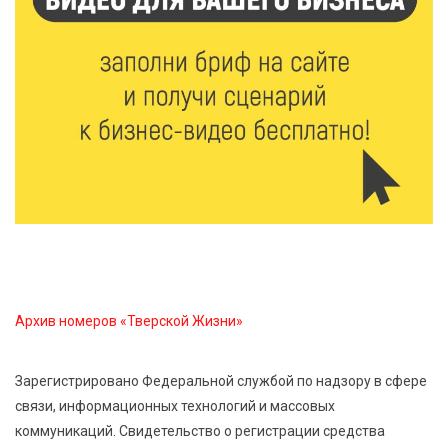
6 Авг 2026 23:07
407
От ливней к ясным дням: как изменится погода в
Твери в начале августа
6 Авг 2026 22:02
401
В Твери прошла акция «Светлячок»: как сделать
ребенка видимым для водителей в любую погоду
6 Авг 2026 21:15
325
Водителям региона напоминают о правилах
перевозки детей в машине
Архив номеров «Тверской Жизни»
6 Авг 2026 21:01
368
Зарегистрировано Федеральной службой по надзору в сфере
Триумф на воде: Тверская область взяла 13 медалей
связи, информационных технологий и массовых
и командный зачёт первенства России по гребле
коммуникаций. Свидетельство о регистрации средства