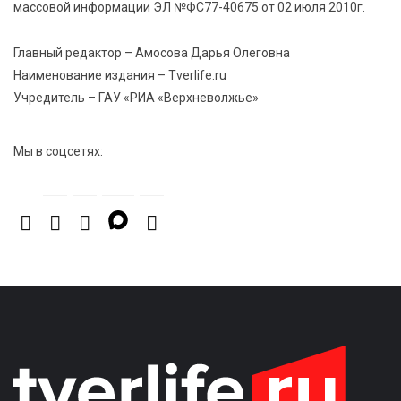
массовой информации ЭЛ №ФС77-40675 от 02 июля 2010г.
6 Авг 2026 20:01
543
Тверские школьники покорили Дальний Восток:
Главный редактор – Амосова Дарья Олеговна
итоги смены в ВДЦ «Океан»
Наименование издания – Tverlife.ru
Учредитель – ГАУ «РИА «Верхневолжье»
Мы в соцсетях: