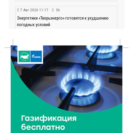
7 Авг 2026 11:17
36
Энергетики «Тверьэнерго» готовятся к ухудшению
погодных условий
7 Авг 2026 11:01
118
Оловянные солдатики и реликвии прошлого: что
можно увидеть на новой выставке в Торжке
7 Авг 2026 10:59
167
В Тверской области 7 августа ожидаются ливни,
грозы и сильный ветер
7 Авг 2026 10:56
73
Юные таланты Твери могут вписать свои семьи в
историю России