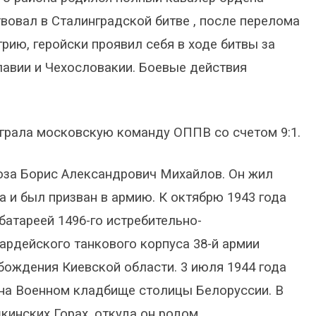
вовал в Сталинградской битве , после перелома
рию, геройски проявил себя в ходе битвы за
славии и Чехословакии. Боевые действия
грала московскую команду ОППВ со счетом 9:1.
юза Борис Александрович Михайлов. Он жил
а и был призван в армию. К октябрю 1943 года
атареей 1496-го истребительно-
вардейского танкового корпуса 38-й армии
бождения Киевской области. 3 июля 1944 года
на Военном кладбище столицы Белоруссии. В
инских Горах, откуда он родом.