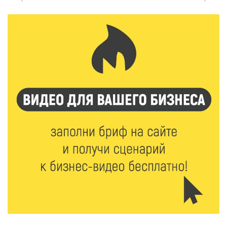
необычная лекция об истории танцевальной
музыки
5 Авг 2026 17:07
343
Завершается обустройство трассы
Витязи — Духовщина — Белый — Нелидово в
Тверской области
5 Авг 2026 16:32
361
«Зарядка со стражем порядка»: как в Нелидово
приобщают детей к здоровому образу жизни
5 Авг 2026 16:02
327
Спорт и дисциплина: транспортные полицейские
Вышнего Волочка провели зарядку для школьников
5 Авг 2026 15:56
490