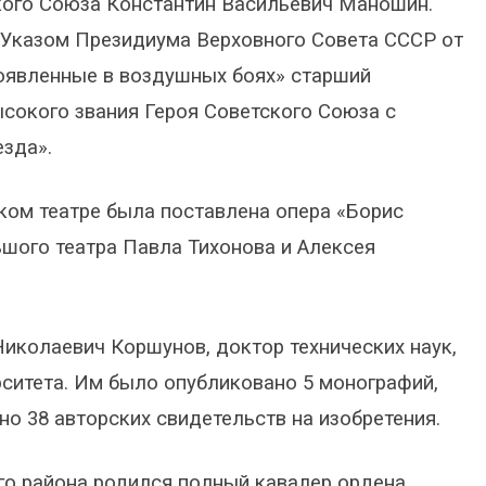
кого Союза Константин Васильевич Маношин.
. Указом Президиума Верховного Совета СССР от
проявленные в воздушных боях» старший
сокого звания Героя Советского Союза с
зда».
ом театре была поставлена опера «Борис
шого театра Павла Тихонова и Алексея
иколаевич Коршунов, доктор технических наук,
ситета. Им было опубликовано 5 монографий,
но 38 авторских свидетельств на изобретения.
го района родился полный кавалер ордена