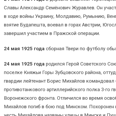
Славы Александр Семёнович Журавлев. Он участ
в ходе войны Украину, Молдавию, Румынию, Венг
взятие Будапешта, воевал в горах Австрии, Юго
завершил участием в Пражской операции.
24 мая 1925 года
сборная Твери по футболу обы
24 мая 1925 года
родился Герой Советского Со
поселке Княжьи Горы Зубцовского района, оттуд
гвардии лейтенант Борис Михайлов командовал б
противотанкового артиллерийского полка 3-го г
Воронежского фронта. Отличился во время осво
Михайлов погиб в бою под Минском. Похоронен 
честь Михайлова названы улицы в Минске и Пушк