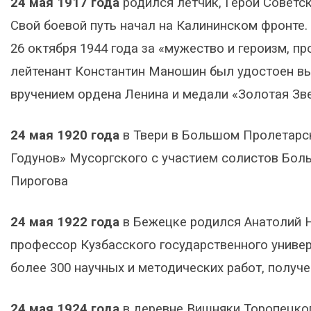
24 мая 1917 года
родился летчик, Герой Советс
Свой боевой путь начал на Калининском фронте
26 октября 1944 года за «мужество и героизм, 
лейтенант Константин Маношин был удостоен вы
вручением ордена Ленина и медали «Золотая Зве
24 мая 1920 года
в Твери в Большом Пролетарск
Годунов» Мусоргского с участием солистов Боль
Пирогова
24 мая 1922 года
в Бежецке родился Анатолий Н
профессор Кузбасского государственного универ
более 300 научных и методических работ, получе
24 мая 1924 года
в деревне Вишняки Торопецко