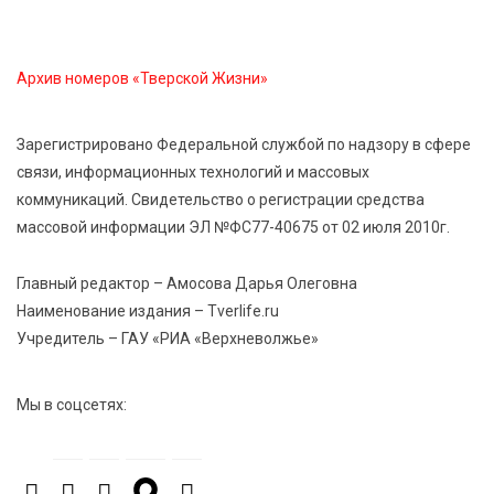
Виталий Королев дал старт новым туристическим
проектам в регионе
Архив номеров «Тверской Жизни»
5 Авг 2026 15:32
380
В Калининском округе отметят День
Зарегистрировано Федеральной службой по надзору в сфере
физкультурника масштабной Спартакиадой
связи, информационных технологий и массовых
коммуникаций. Свидетельство о регистрации средства
массовой информации ЭЛ №ФС77-40675 от 02 июля 2010г.
5 Авг 2026 15:25
268
Около 2300 учащихся школ и колледжей прошли
обучение в УМЦ «Авангард» при ВУЦ ТвГТУ
Главный редактор – Амосова Дарья Олеговна
Наименование издания – Tverlife.ru
Учредитель – ГАУ «РИА «Верхневолжье»
5 Авг 2026 15:02
356
От детских зон до полётов на шарах: в парке
«Гришкино» готовят масштабный праздник
Мы в соцсетях:
5 Авг 2026 14:44
250
Россияне полюбили «раскладушки» и «книжки»