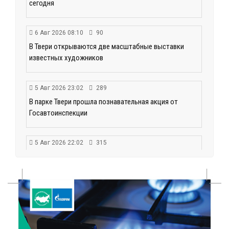
сегодня
6 Авг 2026 08:10
90
В Твери открываются две масштабные выставки
известных художников
5 Авг 2026 23:02
289
В парке Твери прошла познавательная акция от
Госавтоинспекции
5 Авг 2026 22:02
315
Названы самые грамотные профессии по итогам
«Тотального диктанта»
5 Авг 2026 21:02
296
От детских площадок до спортивных арен: в
Калининском округе подвели итоги программы