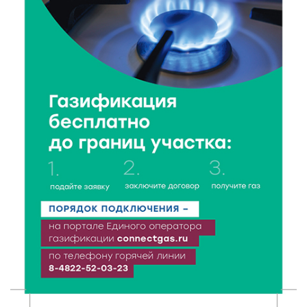
поддержки местных инициатив
5 Авг 2026 20:02
256
Большая гонка на Волге: 8 августа Калязин станет
центром всероссийского велоспорта
5 Авг 2026 19:02
346
Туристический азарт и командный дух: в
Максатихинском округе завершился молодёжный
фестиваль
5 Авг 2026 18:42
269
Виталий Королев: 58 пространств благоустроят в
Верхневолжье
5 Авг 2026 18:07
511
От Святого Августина до кислотных рейвов: