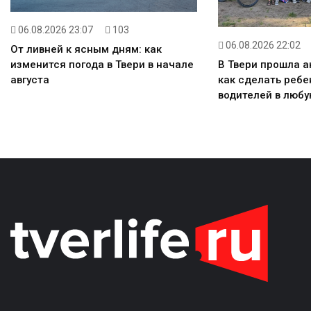
06.08.2026 23:07
103
06.08.2026 22:02
От ливней к ясным дням: как
изменится погода в Твери в начале
В Твери прошла а
августа
как сделать реб
водителей в любу