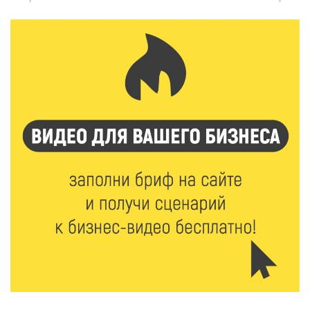
6 Авг 2026 16:37
186
Исследование: ежемесячная смена категорий
кешбэка создает волны спроса
6 Авг 2026 16:28
286
Тверские «Романтики» покорили Витебск своей
хореографией
6 Авг 2026 16:08
358
Виталий Королев наградил строителей и
анонсировал новые проекты
6 Авг 2026 16:02
139
Объем выдачи ипотеки в России вырос на 38%
6 Авг 2026 16:01
176
Калининские футболисты представят Тверскую