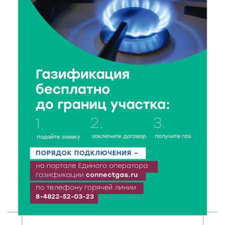
6 Авг 2026 18:18
227
Большие деньги для большой модернизации
тверских заводов
6 Авг 2026 18:01
178
«Дух больших побед»: глава спорткомитета оценил
состояние СШОР по гребле в Твери
6 Авг 2026 17:01
203
День рождения Светофора: в детском саду № 6
прошел необычный урок безопасности
6 Авг 2026 16:41
286
В Твери пройдёт дополнительный день приёма в
колледжи