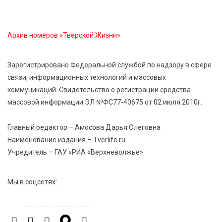
область на всероссийском марафоне «Земля
спорта»
Архив номеров «Тверской Жизни»
6 Авг 2026 15:48
412
Голубев проверил школы и детсады Зубцова к 1
Зарегистрировано Федеральной службой по надзору в сфере
сентября
связи, информационных технологий и массовых
коммуникаций. Свидетельство о регистрации средства
6 Авг 2026 15:01
225
массовой информации ЭЛ №ФС77-40675 от 02 июля 2010г.
От Твери до Москвы: выставка художника
Владимира Васильева о героях СВО проходит в РГБ
Главный редактор – Амосова Дарья Олеговна
Наименование издания – Tverlife.ru
Учредитель – ГАУ «РИА «Верхневолжье»
6 Авг 2026 14:55
181
В Твери создали соединения для кормовых
добавок, повышающие продуктивность
Мы в соцсетях:
сельхозживотных
6 Авг 2026 14:01
226