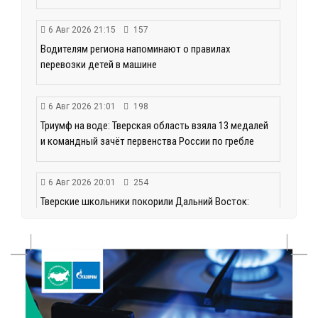
6 Авг 2026 21:15
157
Водителям региона напоминают о правилах
перевозки детей в машине
6 Авг 2026 21:01
198
Триумф на воде: Тверская область взяла 13 медалей
и командный зачёт первенства России по гребле
6 Авг 2026 20:01
254
Тверские школьники покорили Дальний Восток:
итоги смены в ВДЦ «Океан»
6 Авг 2026 19:01
236
Забота о пациентах и врачах: в ГКБ №7 стало ещё
комфортнее