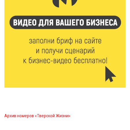
6 Авг 2026 21:15
325
Водителям региона напоминают о правилах
перевозки детей в машине
6 Авг 2026 21:01
368
Триумф на воде: Тверская область взяла 13 медалей
и командный зачёт первенства России по гребле
6 Авг 2026 20:01
528
Тверские школьники покорили Дальний Восток:
итоги смены в ВДЦ «Океан»
6 Авг 2026 19:01
544
Забота о пациентах и врачах: в ГКБ №7 стало ещё
комфортнее
Архив номеров «Тверской Жизни»
6 Авг 2026 18:18
373