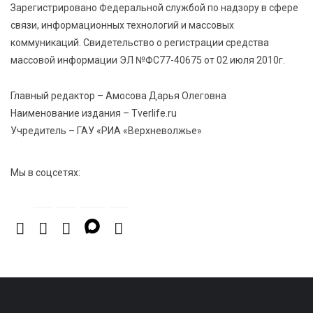
Зарегистрировано Федеральной службой по надзору в сфере
Большие деньги для большой модернизации
связи, информационных технологий и массовых
тверских заводов
коммуникаций. Свидетельство о регистрации средства
массовой информации ЭЛ №ФС77-40675 от 02 июля 2010г.
6 Авг 2026 18:01
304
«Дух больших побед»: глава спорткомитета оценил
Главный редактор – Амосова Дарья Олеговна
состояние СШОР по гребле в Твери
Наименование издания – Tverlife.ru
Учредитель – ГАУ «РИА «Верхневолжье»
Мы в соцсетях: