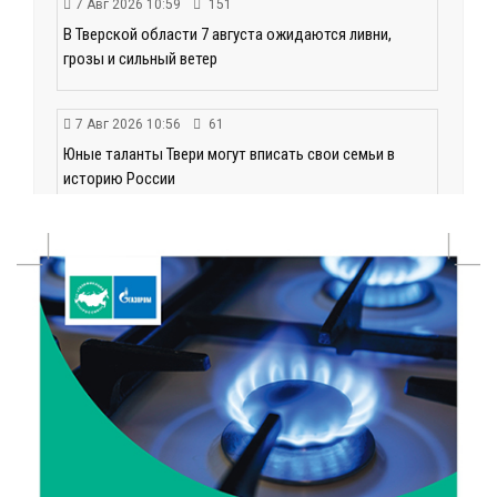
7 Авг 2026 10:59
151
В Тверской области 7 августа ожидаются ливни,
грозы и сильный ветер
7 Авг 2026 10:56
61
Юные таланты Твери могут вписать свои семьи в
историю России
7 Авг 2026 10:32
107
«Сказки леса» в Кимрах: новая выставка
раскрывает красоту заповедных уголков России
7 Авг 2026 10:02
92
День физкультурника в Тверской области: где и
какие спортивные события пройдут в выходные
7 Авг 2026 09:32
159