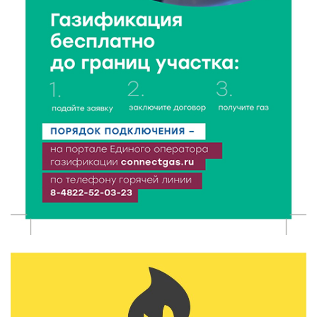
“Посольство Дружбы” стартовало в Твери:
школьники из Твери и Палестины объединились
ради диалога культур
7 Авг 2026 09:02
152
От зарядки до ПДД: как в Твери детям прививают
здоровый образ жизни и навыки дорожной
безопасности
6 Авг 2026 23:07
384
От ливней к ясным дням: как изменится погода в
Твери в начале августа
6 Авг 2026 22:02
390
В Твери прошла акция «Светлячок»: как сделать
ребенка видимым для водителей в любую погоду