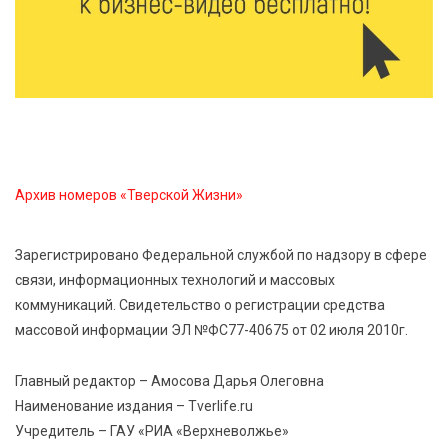
8 Авг 2026 19:37
599
Когда тренироваться в жару: тренер дал чёткие
рекомендации по безопасным занятиям на улице
8 Авг 2026 18:37
562
Дороги становятся лучше: в Калининском округе
продолжается масштабный ремонт
Архив номеров «Тверской Жизни»
8 Авг 2026 17:37
1118
Зарегистрировано Федеральной службой по надзору в сфере
Защита с первых дней: почему так важна
связи, информационных технологий и массовых
вакцинация новорождённых
коммуникаций. Свидетельство о регистрации средства
массовой информации ЭЛ №ФС77-40675 от 02 июля 2010г.
8 Авг 2026 17:17
1015
Виталий Королев поздравил ветерана из Твери со
Главный редактор – Амосова Дарья Олеговна
100-летием
Наименование издания – Tverlife.ru
Учредитель – ГАУ «РИА «Верхневолжье»