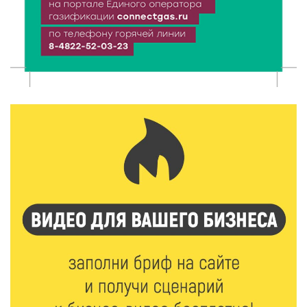
в парке
9 Авг 2026 11:13
334
Гигиена и безопасность: простые меры против
паразитарных заболеваний у детей
9 Авг 2026 10:10
2226
Тверские пенсионеры скажут «спасибо» интернету
9 Авг 2026 09:19
603
Виталий Королев поблагодарил волонтёров-
медиков за их добрые сердца
8 Авг 2026 20:37
546
В Твери росгвардейцы отметили День
физкультурника турниром по настольному теннису