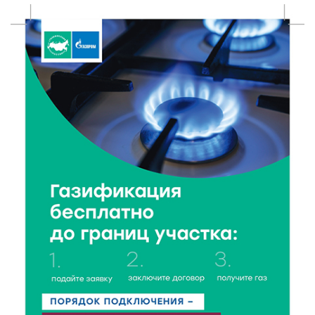
Тверские компании могут получить грант до 30 млн
рублей
9 Авг 2026 14:13
287
Вышневолоцкий музей раскроет малоизвестные
страницы биографии Муслима Магомаева
9 Авг 2026 13:13
424
Поддержка и знания: в Рамешках обсудили
тонкости грудного вскармливания
9 Авг 2026 12:13
345
От проекта к проекту: в Твери самозанятость чаще
воспринимают как временную меру
9 Авг 2026 12:12
603
Бологовские школьники доказали чистоту воздуха