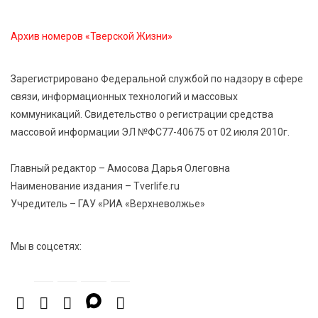
сельхозживотных
Архив номеров «Тверской Жизни»
6 Авг 2026 14:01
258
Мультфильм своими руками: в Твери дети сняли
Зарегистрировано Федеральной службой по надзору в сфере
ленту по мотивам басни «Карась»
связи, информационных технологий и массовых
коммуникаций. Свидетельство о регистрации средства
6 Авг 2026 13:38
386
массовой информации ЭЛ №ФС77-40675 от 02 июля 2010г.
Виталий Королев: Тверская область станет
спортивной столицей России
Главный редактор – Амосова Дарья Олеговна
Наименование издания – Tverlife.ru
Учредитель – ГАУ «РИА «Верхневолжье»
Мы в соцсетях: