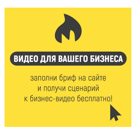
Педагог детского сада Святой Анны
Кашинской — лауреат всероссийского конкурса
8 Авг 2026 14:23
313
Тверские экологи сняли на видео медвежий обед
8 Авг 2026 14:14
528
Виталий Королев запустил веловолну на Волге в
Калязине
8 Авг 2026 13:37
878
Чем удивит X Международный фестиваль «Калитка»
в 2026 году?
8 Авг 2026 12:37
467
Забыл вещи в транспорте? Рассказываем, что ждёт
пассажиров по новым правилам