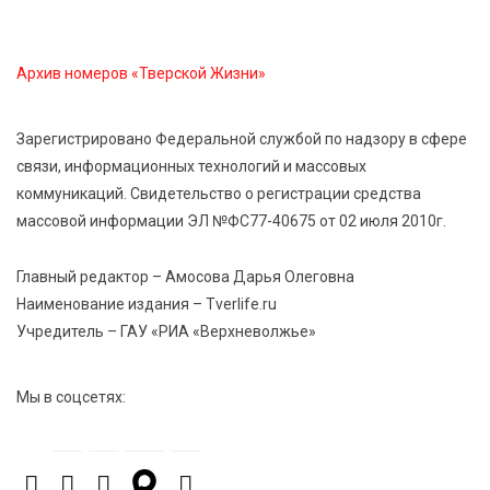
8 Авг 2026 12:12
1307
Архив номеров «Тверской Жизни»
Более 40 миллионов на металлургию получил бизнес
Твери
Зарегистрировано Федеральной службой по надзору в сфере
связи, информационных технологий и массовых
8 Авг 2026 11:37
434
коммуникаций. Свидетельство о регистрации средства
От теории до практики: в детских лагерях Тверской
области проходят «Дни безопасности»
массовой информации ЭЛ №ФС77-40675 от 02 июля 2010г.
Главный редактор – Амосова Дарья Олеговна
Наименование издания – Tverlife.ru
Учредитель – ГАУ «РИА «Верхневолжье»
Мы в соцсетях: