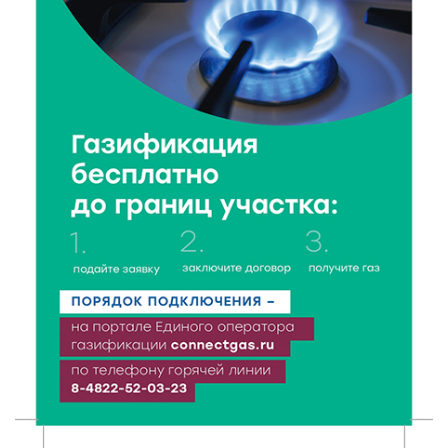
Защита с первых дней: почему так важна
вакцинация новорождённых
8 Авг 2026 17:17
571
Виталий Королев поздравил ветерана из Твери со
100-летием
8 Авг 2026 16:37
413
20 гектаров под борщевиком: в Вышневолоцком
округе выявили нарушения на сельхозучастке
8 Авг 2026 15:37
359
Светофор, ЮИДовцы и ГИБДД: в Ржевском округе
напомнили о важности дорожной дисциплины
8 Авг 2026 14:37
391