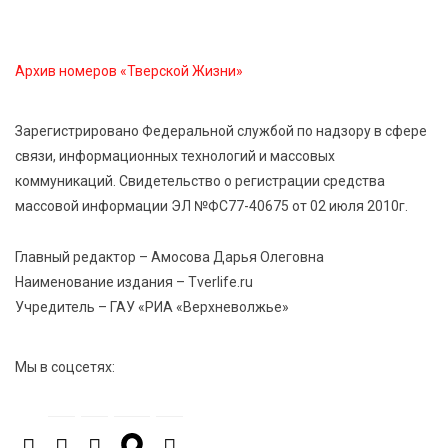
Твери
Архив номеров «Тверской Жизни»
8 Авг 2026 11:37
421
От теории до практики: в детских лагерях Тверской
области проходят «Дни безопасности»
Зарегистрировано Федеральной службой по надзору в сфере
связи, информационных технологий и массовых
коммуникаций. Свидетельство о регистрации средства
8 Авг 2026 10:37
408
массовой информации ЭЛ №ФС77-40675 от 02 июля 2010г.
Арбуз без риска: на что обратить внимание при
покупке — советы Роскачества
Главный редактор – Амосова Дарья Олеговна
Наименование издания – Tverlife.ru
8 Авг 2026 10:21
890
Учредитель – ГАУ «РИА «Верхневолжье»
Виталий Королев рассказал о доступном спорте
для жителей Верхневолжья
Мы в соцсетях:
8 Авг 2026 09:18
379
«Эстафету чемпионов» провели на площади
Оленинского Дома культуры