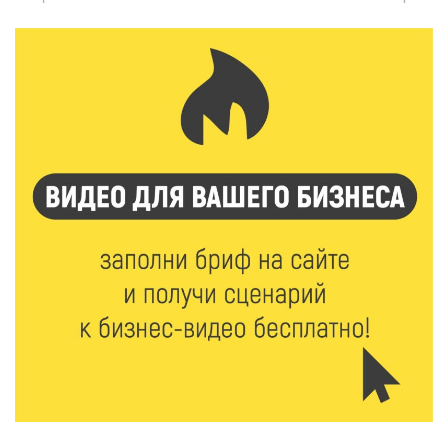
8 Авг 2026 14:23
299
Тверские экологи сняли на видео медвежий обед
8 Авг 2026 14:14
476
Виталий Королев запустил веловолну на Волге в
Калязине
8 Авг 2026 13:37
805
Чем удивит X Международный фестиваль «Калитка»
в 2026 году?
8 Авг 2026 12:37
437
Забыл вещи в транспорте? Рассказываем, что ждёт
пассажиров по новым правилам
8 Авг 2026 12:12
1256
Более 40 миллионов на металлургию получил бизнес