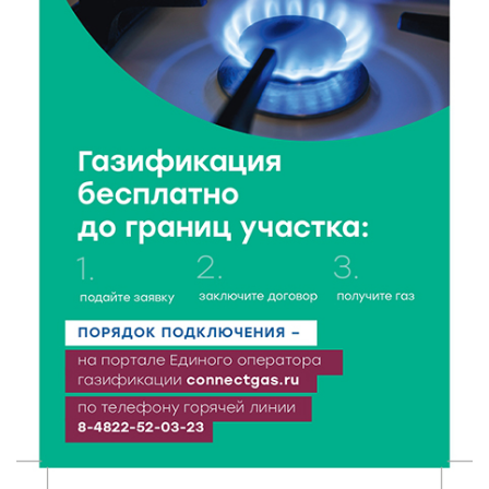
8 Авг 2026 17:17
518
Виталий Королев поздравил ветерана из Твери со
100-летием
8 Авг 2026 16:37
385
20 гектаров под борщевиком: в Вышневолоцком
округе выявили нарушения на сельхозучастке
8 Авг 2026 15:37
331
Светофор, ЮИДовцы и ГИБДД: в Ржевском округе
напомнили о важности дорожной дисциплины
8 Авг 2026 14:37
361
Педагог детского сада Святой Анны
Кашинской — лауреат всероссийского конкурса