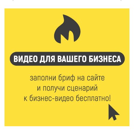
6 Авг 2026 16:37
212
Исследование: ежемесячная смена категорий
кешбэка создает волны спроса
6 Авг 2026 16:28
336
Тверские «Романтики» покорили Витебск своей
хореографией
6 Авг 2026 16:08
398
Виталий Королев наградил строителей и
анонсировал новые проекты
6 Авг 2026 16:02
150
Объем выдачи ипотеки в России вырос на 38%
6 Авг 2026 16:01
190
Калининские футболисты представят Тверскую