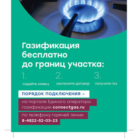
6 Авг 2026 18:18
254
Большие деньги для большой модернизации
тверских заводов
6 Авг 2026 18:01
190
«Дух больших побед»: глава спорткомитета оценил
состояние СШОР по гребле в Твери
6 Авг 2026 17:01
214
День рождения Светофора: в детском саду № 6
прошел необычный урок безопасности
6 Авг 2026 16:41
350
В Твери пройдёт дополнительный день приёма в
колледжи