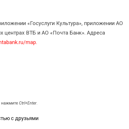
риложении «Госуслуги Культура», приложении АО
х центрах ВТБ и АО «Почта Банк». Адреса
htabank.ru/map.
и нажмите
Ctrl+Enter
.
тью с друзьями