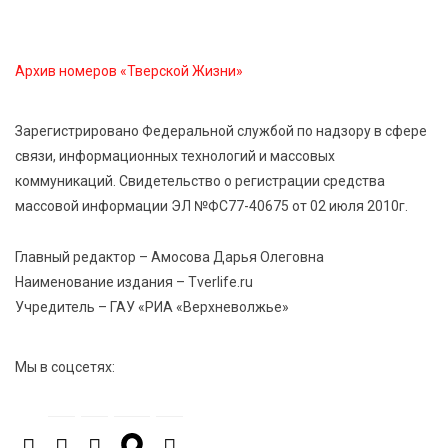
область на всероссийском марафоне «Земля
спорта»
Архив номеров «Тверской Жизни»
6 Авг 2026 15:48
465
Голубев проверил школы и детсады Зубцова к 1
Зарегистрировано Федеральной службой по надзору в сфере
сентября
связи, информационных технологий и массовых
коммуникаций. Свидетельство о регистрации средства
6 Авг 2026 15:01
239
массовой информации ЭЛ №ФС77-40675 от 02 июля 2010г.
От Твери до Москвы: выставка художника
Владимира Васильева о героях СВО проходит в РГБ
Главный редактор – Амосова Дарья Олеговна
Наименование издания – Tverlife.ru
Учредитель – ГАУ «РИА «Верхневолжье»
6 Авг 2026 14:55
239
В Твери создали соединения для кормовых
добавок, повышающие продуктивность
Мы в соцсетях:
сельхозживотных
6 Авг 2026 14:01
242