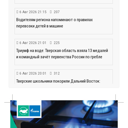
6 Авг 2026 21:15
207
Водителям региона напоминают о правилах
перевозки детей в машине
6 Авг 2026 21:01
225
Триумф на воде: Тверская область взяла 13 медалей
и командный зачёт первенства России по гребле
6 Авг 2026 20:01
312
Тверские школьники покорили Дальний Восток:
итоги смены в ВДЦ «Океан»
6 Авг 2026 19:01
287
Забота о пациентах и врачах: в ГКБ №7 стало ещё
комфортнее