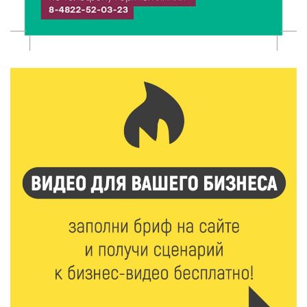
сельхозживотных
6 Авг 2026 14:01
157
Мультфильм своими руками: в Твери дети сняли
ленту по мотивам басни «Карась»
6 Авг 2026 13:38
227
Виталий Королев: Тверская область станет
спортивной столицей России
6 Авг 2026 13:02
230
Рынок труда 2026: где в Тверской области самые
высокие зарплаты и как изменились доходы
6 Авг 2026 12:43
2418
Водителям автобусов в Тверской области
компенсируют ипотеку