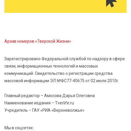
6 Авг 2026 12:01
166
Развитие надпрофессиональных компетенций:
студенческий актив ТвГМУ посетил культурную
столицу России
Архив номеров «Тверской Жизни»
6 Авг 2026 11:31
277
Зарегистрировано Федеральной службой по надзору в сфере
Уйти красиво: как жители Твери расстаются с
связи, информационных технологий и массовых
работодателями
коммуникаций. Свидетельство о регистрации средства
массовой информации ЭЛ №ФС77-40675 от 02 июля 2010г.
6 Авг 2026 11:25
267
В Твери обновили отделение гнойной хирургии
Главный редактор – Амосова Дарья Олеговна
Наименование издания – Tverlife.ru
Учредитель – ГАУ «РИА «Верхневолжье»
Мы в соцсетях: