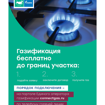
6 Авг 2026 16:01
114
Калининские футболисты представят Тверскую
область на всероссийском марафоне «Земля
спорта»
6 Авг 2026 15:48
242
Голубев проверил школы и детсады Зубцова к 1
сентября
6 Авг 2026 15:01
129
От Твери до Москвы: выставка художника
Владимира Васильева о героях СВО проходит в РГБ
6 Авг 2026 14:55
119
В Твери создали соединения для кормовых
добавок, повышающие продуктивность