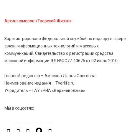
Открыт набор на программу амбассадоров для
студентов российских вузов
Архив номеров «Тверской Жизни»
7 Авг 2026 15:37
181
Жителям Тверской области напомнили об
Зарегистрировано Федеральной службой по надзору в сфере
опасности домашних заготовок
связи, информационных технологий и массовых
коммуникаций. Свидетельство о регистрации средства
массовой информации ЭЛ №ФС77-40675 от 02 июля 2010г.
7 Авг 2026 15:32
188
Золотой век “Горьковки”: как А. М. Кузнецова
изменила библиотечную жизнь Верхневолжья
Главный редактор – Амосова Дарья Олеговна
Наименование издания – Tverlife.ru
Учредитель – ГАУ «РИА «Верхневолжье»
7 Авг 2026 15:30
166
«Россети Центр» отремонтировали почти 270
трансформаторных подстанций и более 146 км ЛЭП
Мы в соцсетях:
в Тверской области
7 Авг 2026 15:10
209