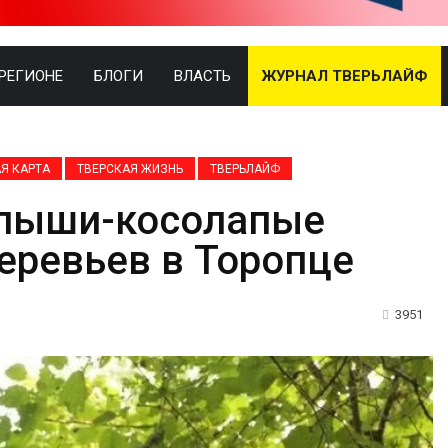
 РЕГИОНЕ
БЛОГИ
ВЛАСТЬ
ЖУРНАЛ ТВЕРЬЛАЙФ
Я КАРТА
ТВЕРСКАЯ ЖИЗНЬ
ТВЕРЬЛАЙФ
алыши-косолапые
еревьев в Торопце
3951