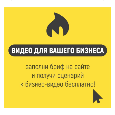
7 Авг 2026 18:01
163
День арбуза отметили ребята в Андреапольском
Доме культуры
7 Авг 2026 17:02
210
Названы первые победители программы «Земский
работник культуры» в Тверской области
7 Авг 2026 16:32
352
Без прав и лицензий: итоги проверки таксистов в
Твери
7 Авг 2026 16:02
340
Сладкая программа в Твери: дегустация мёда и
рассказ о жизни пчёл
7 Авг 2026 15:41
182