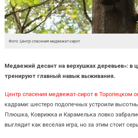
Фото: Центр спасения медвежат-сирот
Медвежий десант на верхушках деревьев»: в 
тренируют главный навык выживания.
Центр спасения медвежат‑сирот в Торопецком о
кадрами: шестеро подопечных устроили высотны
Плюшка, Коврижка и Карамелька ловко забралис
выглядит как весёлая игра, но за этим стоит сер