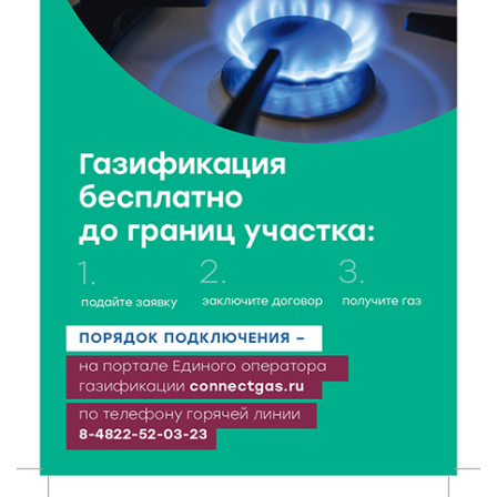
7 Авг 2026 19:02
199
Ботанические лаборатории в школах: Тверская
область запускает масштабный экопроект
7 Авг 2026 18:52
419
В Ржеве чествовали работников строительной
отрасли
7 Авг 2026 18:10
117
Зарядка со стражем порядка объединила детей в
«Чайке»
7 Авг 2026 18:02
305
В Нило-Столобенской пустыни началась
реставрация фасада исторической
Крестовоздвиженской церкви