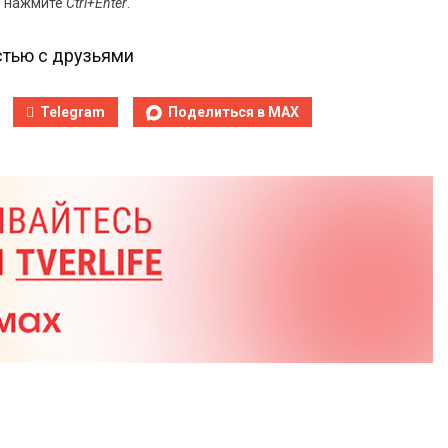
и нажмите
Ctrl+Enter
.
тью с друзьями
Telegram
Поделиться в MAX