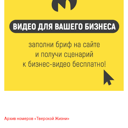
9 Авг 2026 09:19
577
Виталий Королев поблагодарил волонтёров-
медиков за их добрые сердца
8 Авг 2026 20:37
532
В Твери росгвардейцы отметили День
физкультурника турниром по настольному теннису
8 Авг 2026 19:37
574
Когда тренироваться в жару: тренер дал чёткие
рекомендации по безопасным занятиям на улице
8 Авг 2026 18:37
550
Дороги становятся лучше: в Калининском округе
продолжается масштабный ремонт
Архив номеров «Тверской Жизни»