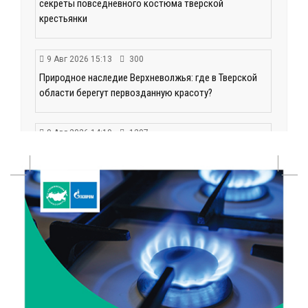
секреты повседневного костюма тверской
крестьянки
9 Авг 2026 15:13
300
Природное наследие Верхневолжья: где в Тверской
области берегут первозданную красоту?
9 Авг 2026 14:19
1297
Тверские компании могут получить грант до 30 млн
рублей
9 Авг 2026 14:13
276
Вышневолоцкий музей раскроет малоизвестные
страницы биографии Муслима Магомаева
9 Авг 2026 13:13
408
Поддержка и знания: в Рамешках обсудили