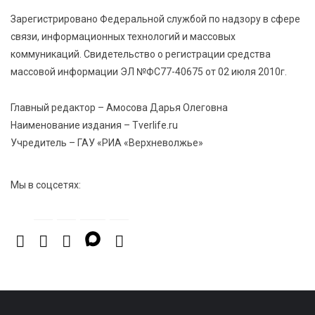
8 Авг 2026 17:37
1087
Зарегистрировано Федеральной службой по надзору в сфере
Защита с первых дней: почему так важна
связи, информационных технологий и массовых
вакцинация новорождённых
коммуникаций. Свидетельство о регистрации средства
массовой информации ЭЛ №ФС77-40675 от 02 июля 2010г.
8 Авг 2026 17:17
984
Виталий Королев поздравил ветерана из Твери со
Главный редактор – Амосова Дарья Олеговна
100-летием
Наименование издания – Tverlife.ru
Учредитель – ГАУ «РИА «Верхневолжье»
Мы в соцсетях: