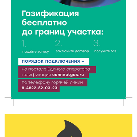
тонкости грудного вскармливания
9 Авг 2026 12:13
329
От проекта к проекту: в Твери самозанятость чаще
воспринимают как временную меру
9 Авг 2026 12:12
576
Бологовские школьники доказали чистоту воздуха
в парке
9 Авг 2026 11:13
318
Гигиена и безопасность: простые меры против
паразитарных заболеваний у детей
9 Авг 2026 10:10
2073
Тверские пенсионеры скажут «спасибо» интернету