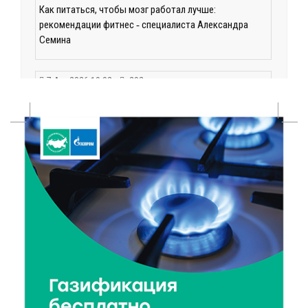
Как питаться, чтобы мозг работал лучше:
рекомендации фитнес ‑ специалиста Александра
Семина
7 Авг 2026 19:02
292
Ботанические лаборатории в школах: Тверская
область запускает масштабный экопроект
7 Авг 2026 18:52
593
В Ржеве чествовали работников строительной
отрасли
7 Авг 2026 18:10
181
Зарядка со стражем порядка объединила детей в
«Чайке»
7 Авг 2026 18:02
399