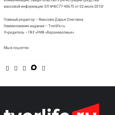
коммуникаций. Свидетельство о регистрации средства
«Россети Центр» отремонтировали почти 270
массовой информации ЭЛ №ФС77-40675 от 02 июля 2010г.
трансформаторных подстанций и более 146 км ЛЭП
в Тверской области
Главный редактор – Амосова Дарья Олеговна
Наименование издания – Tverlife.ru
7 Авг 2026 15:10
307
Учредитель – ГАУ «РИА «Верхневолжье»
На Петербургском марафоне «Пушкин — Петербург»
появится новая беговая трасса для
профессиональных спортсменов
Мы в соцсетях: