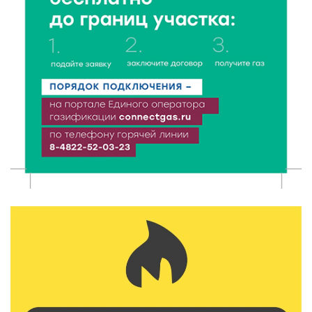
В Нило-Столобенской пустыни началась
реставрация фасада исторической
Крестовоздвиженской церкви
7 Авг 2026 18:01
283
День арбуза отметили ребята в Андреапольском
Доме культуры
7 Авг 2026 17:02
320
Названы первые победители программы «Земский
работник культуры» в Тверской области
7 Авг 2026 16:32
547
Без прав и лицензий: итоги проверки таксистов в
Твери
7 Авг 2026 16:02
516