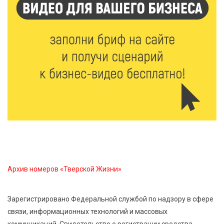
Сладкая программа в Твери: дегустация мёда и
рассказ о жизни пчёл
7 Авг 2026 15:41
274
Открыт набор на программу амбассадоров для
студентов российских вузов
7 Авг 2026 15:37
265
Жителям Тверской области напомнили об
опасности домашних заготовок
7 Авг 2026 15:32
327
Архив номеров «Тверской Жизни»
Золотой век “Горьковки”: как А. М. Кузнецова
изменила библиотечную жизнь Верхневолжья
Зарегистрировано Федеральной службой по надзору в сфере
связи, информационных технологий и массовых
7 Авг 2026 15:30
301