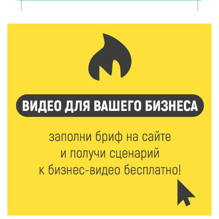
Калининские футболисты представят Тверскую
область на всероссийском марафоне «Земля
спорта»
6 Авг 2026 15:48
353
Голубев проверил школы и детсады Зубцова к 1
сентября
6 Авг 2026 15:01
183
От Твери до Москвы: выставка художника
Владимира Васильева о героях СВО проходит в РГБ
6 Авг 2026 14:55
154
В Твери создали соединения для кормовых
добавок, повышающие продуктивность
сельхозживотных