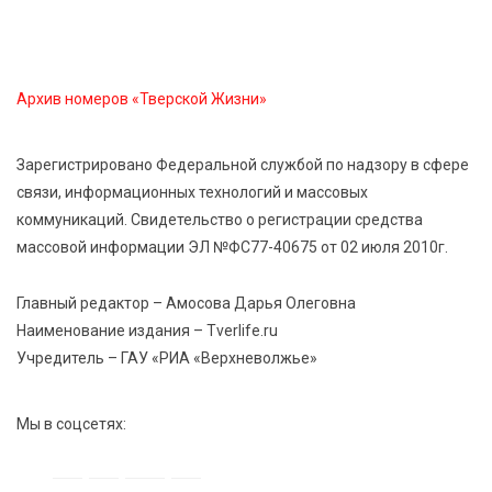
6 Авг 2026 14:01
191
Мультфильм своими руками: в Твери дети сняли
ленту по мотивам басни «Карась»
Архив номеров «Тверской Жизни»
6 Авг 2026 13:38
324
Виталий Королев: Тверская область станет
Зарегистрировано Федеральной службой по надзору в сфере
спортивной столицей России
связи, информационных технологий и массовых
коммуникаций. Свидетельство о регистрации средства
6 Авг 2026 13:02
315
массовой информации ЭЛ №ФС77-40675 от 02 июля 2010г.
Рынок труда 2026: где в Тверской области самые
высокие зарплаты и как изменились доходы
Главный редактор – Амосова Дарья Олеговна
Наименование издания – Tverlife.ru
Учредитель – ГАУ «РИА «Верхневолжье»
Мы в соцсетях: