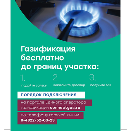
6 Авг 2026 16:37
143
Исследование: ежемесячная смена категорий
кешбэка создает волны спроса
6 Авг 2026 16:28
231
Тверские «Романтики» покорили Витебск своей
хореографией
6 Авг 2026 16:08
299
Виталий Королев наградил строителей и
анонсировал новые проекты
6 Авг 2026 16:02
113
Объем выдачи ипотеки в России вырос на 38%
6 Авг 2026 16:01
152