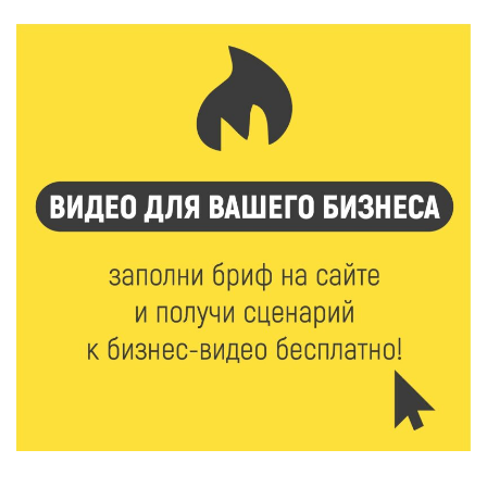
Виталий Королев наградил строителей и
анонсировал новые проекты
6 Авг 2026 16:02
232
Объем выдачи ипотеки в России вырос на 38%
6 Авг 2026 16:01
255
Калининские футболисты представят Тверскую
область на всероссийском марафоне «Земля
спорта»
6 Авг 2026 15:48
594
Голубев проверил школы и детсады Зубцова к 1
сентября
6 Авг 2026 15:01
339