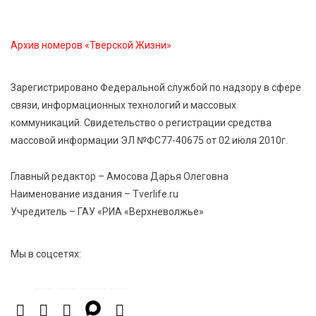
От Твери до Москвы: выставка художника
Владимира Васильева о героях СВО проходит в РГБ
Архив номеров «Тверской Жизни»
6 Авг 2026 14:55
300
В Твери создали соединения для кормовых
Зарегистрировано Федеральной службой по надзору в сфере
добавок, повышающие продуктивность
связи, информационных технологий и массовых
сельхозживотных
коммуникаций. Свидетельство о регистрации средства
массовой информации ЭЛ №ФС77-40675 от 02 июля 2010г.
6 Авг 2026 14:01
328
Мультфильм своими руками: в Твери дети сняли
Главный редактор – Амосова Дарья Олеговна
ленту по мотивам басни «Карась»
Наименование издания – Tverlife.ru
Учредитель – ГАУ «РИА «Верхневолжье»
Мы в соцсетях: