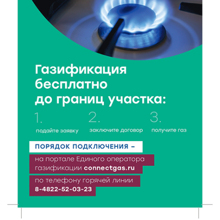
6 Авг 2026 17:01
309
День рождения Светофора: в детском саду № 6
прошел необычный урок безопасности
6 Авг 2026 16:41
482
В Твери пройдёт дополнительный день приёма в
колледжи
6 Авг 2026 16:37
281
Исследование: ежемесячная смена категорий
кешбэка создает волны спроса
6 Авг 2026 16:28
448
Тверские «Романтики» покорили Витебск своей
хореографией
6 Авг 2026 16:08
519