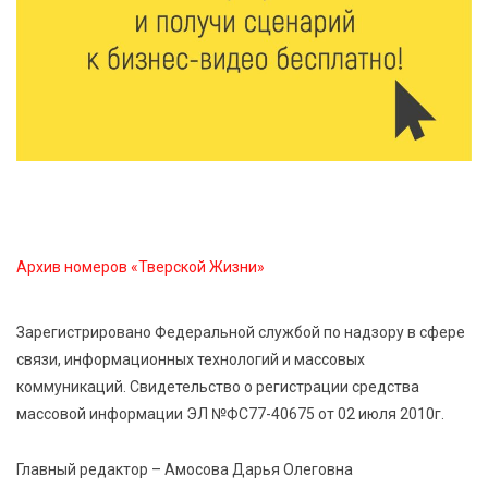
7 Авг 2026 22:02
358
Новые правила РЖД: пассажиров начнут
информировать об изменениях маршрута в
цифровом формате
7 Авг 2026 21:02
505
Социальный фонд РФ представил актуальные
данные о численности пенсионеров
Архив номеров «Тверской Жизни»
7 Авг 2026 20:02
393
Как питаться, чтобы мозг работал лучше:
Зарегистрировано Федеральной службой по надзору в сфере
рекомендации фитнес ‑ специалиста Александра
связи, информационных технологий и массовых
Семина
коммуникаций. Свидетельство о регистрации средства
массовой информации ЭЛ №ФС77-40675 от 02 июля 2010г.
7 Авг 2026 19:02
444
Ботанические лаборатории в школах: Тверская
Главный редактор – Амосова Дарья Олеговна
область запускает масштабный экопроект