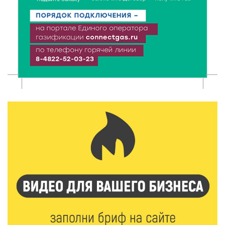
8 Авг 2026 07:58
248
В Нелидово открылся бассейн
8 Авг 2026 05:02
258
В Тверской области провели Арбузный книжный
день
7 Авг 2026 23:02
330
В Тверской области стартовала четвертая смена:
инспекторы ГИБДД напомнили школьникам
правила безопасности в автобусах
7 Авг 2026 22:32
344
Сотрудники УФСИН по Тверской области
поддержали Всероссийскую акцию ко Дню
физкультурника