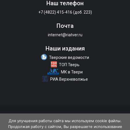
Наш телефон
+7 (4822) 415-416 (доб. 223)
Почта
internet@riatver.ru
Наши издания
Тверские ведомости
ТОП Тверь
МК в Твери
РИА Верхневолжье
О портале
Размещение рекламы
Контакты
Для улучшения работы сайта мы используем cookie файлы.
Продолжая работу с сайтом, Вы разрешаете использование
Политика конфиденциальности