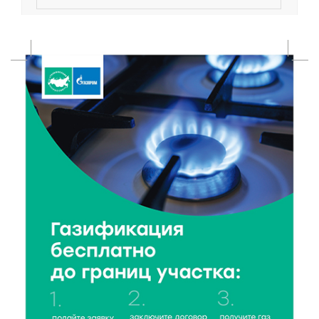
8 Авг 2026 11:37
252
От теории до практики: в детских лагерях Тверской
области проходят «Дни безопасности»
8 Авг 2026 10:37
174
Арбуз без риска: на что обратить внимание при
покупке — советы Роскачества
8 Авг 2026 10:21
72
Виталий Королев рассказал о доступном спорте
для жителей Верхневолжья
8 Авг 2026 09:18
175
«Эстафету чемпионов» провели на площади
Оленинского Дома культуры