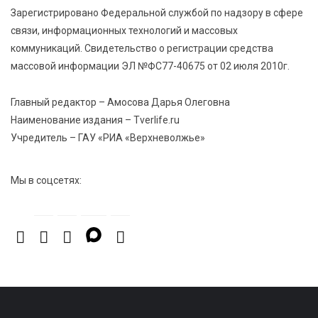
приобщают детей к здоровому образу жизни
Зарегистрировано Федеральной службой по надзору в сфере
связи, информационных технологий и массовых
коммуникаций. Свидетельство о регистрации средства
5 Авг 2026 16:16
111
массовой информации ЭЛ №ФС77-40675 от 02 июля 2010г.
21 компания Верхневолжья получила статус
«Сделано в России»
Главный редактор – Амосова Дарья Олеговна
Наименование издания – Tverlife.ru
5 Авг 2026 16:02
396
Учредитель – ГАУ «РИА «Верхневолжье»
Спорт и дисциплина: транспортные полицейские
Вышнего Волочка провели зарядку для школьников
Мы в соцсетях: