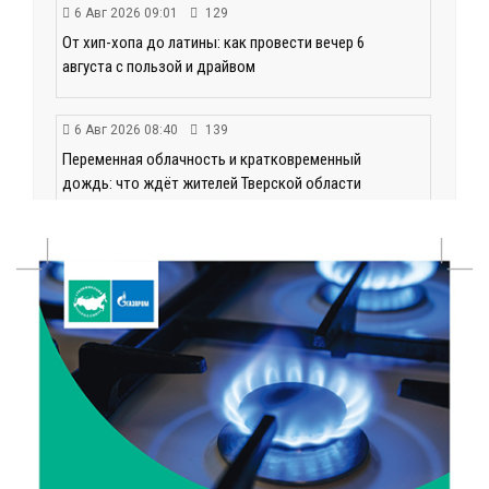
6 Авг 2026 09:01
129
От хип-хопа до латины: как провести вечер 6
августа с пользой и драйвом
6 Авг 2026 08:40
139
Переменная облачность и кратковременный
дождь: что ждёт жителей Тверской области
сегодня
6 Авг 2026 08:10
189
В Твери открываются две масштабные выставки
известных художников
5 Авг 2026 23:02
392
В парке Твери прошла познавательная акция от
Госавтоинспекции