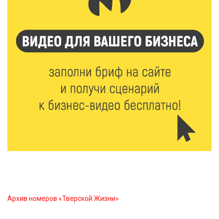
5 Авг 2026 18:42
349
Виталий Королев: 58 пространств благоустроят в
Верхневолжье
5 Авг 2026 18:07
578
От Святого Августина до кислотных рейвов:
необычная лекция об истории танцевальной
музыки
5 Авг 2026 17:07
437
Завершается обустройство трассы
Витязи — Духовщина — Белый — Нелидово в
Тверской области
Архив номеров «Тверской Жизни»
5 Авг 2026 16:32
407
«Зарядка со стражем порядка»: как в Нелидово