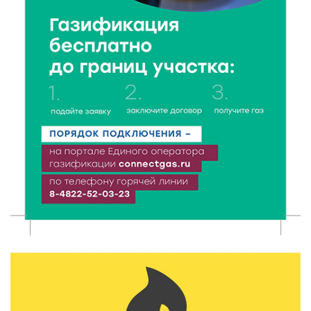
5 Авг 2026 22:02
375
Названы самые грамотные профессии по итогам
«Тотального диктанта»
5 Авг 2026 21:02
379
От детских площадок до спортивных арен: в
Калининском округе подвели итоги программы
поддержки местных инициатив
5 Авг 2026 20:02
292
Большая гонка на Волге: 8 августа Калязин станет
центром всероссийского велоспорта
5 Авг 2026 19:02
395
Туристический азарт и командный дух: в
Максатихинском округе завершился молодёжный
фестиваль