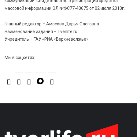
коммуникаций. Свидетельство о регистрации средства
6 Авг 2026 13:38
412
массовой информации ЭЛ №ФС77-40675 от 02 июля 2010г.
Виталий Королев: Тверская область станет
спортивной столицей России
Главный редактор – Амосова Дарья Олеговна
Наименование издания – Tverlife.ru
Учредитель – ГАУ «РИА «Верхневолжье»
Мы в соцсетях: