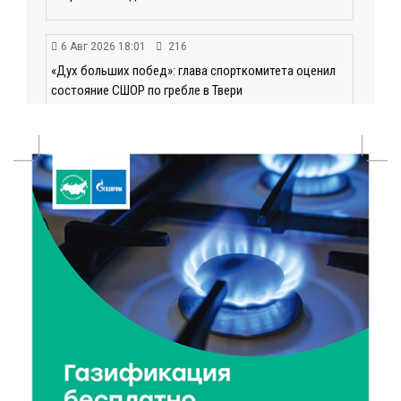
6 Авг 2026 18:01
216
«Дух больших побед»: глава спорткомитета оценил
состояние СШОР по гребле в Твери
6 Авг 2026 17:01
275
День рождения Светофора: в детском саду № 6
прошел необычный урок безопасности
6 Авг 2026 16:41
417
В Твери пройдёт дополнительный день приёма в
колледжи
6 Авг 2026 16:37
268
Исследование: ежемесячная смена категорий
кешбэка создает волны спроса