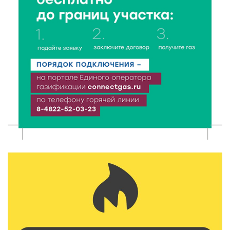
6 Авг 2026 16:28
390
Тверские «Романтики» покорили Витебск своей
хореографией
6 Авг 2026 16:08
466
Виталий Королев наградил строителей и
анонсировал новые проекты
6 Авг 2026 16:02
200
Объем выдачи ипотеки в России вырос на 38%
6 Авг 2026 16:01
231
Калининские футболисты представят Тверскую
область на всероссийском марафоне «Земля
спорта»