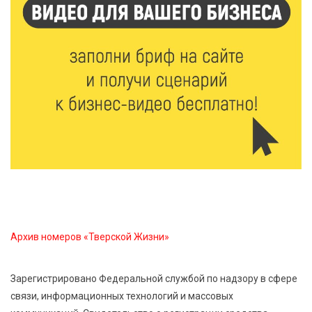
6 Авг 2026 15:48
530
Голубев проверил школы и детсады Зубцова к 1
сентября
6 Авг 2026 15:01
312
От Твери до Москвы: выставка художника
Владимира Васильева о героях СВО проходит в РГБ
6 Авг 2026 14:55
270
В Твери создали соединения для кормовых
добавок, повышающие продуктивность
сельхозживотных
Архив номеров «Тверской Жизни»
6 Авг 2026 14:01
287
Мультфильм своими руками: в Твери дети сняли
Зарегистрировано Федеральной службой по надзору в сфере
ленту по мотивам басни «Карась»
связи, информационных технологий и массовых