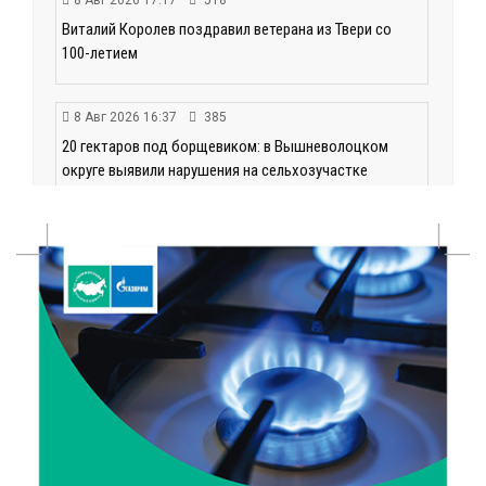
8 Авг 2026 17:17
518
Виталий Королев поздравил ветерана из Твери со
100-летием
8 Авг 2026 16:37
385
20 гектаров под борщевиком: в Вышневолоцком
округе выявили нарушения на сельхозучастке
8 Авг 2026 15:37
331
Светофор, ЮИДовцы и ГИБДД: в Ржевском округе
напомнили о важности дорожной дисциплины
8 Авг 2026 14:37
361
Педагог детского сада Святой Анны
Кашинской — лауреат всероссийского конкурса
8 Авг 2026 14:23
299