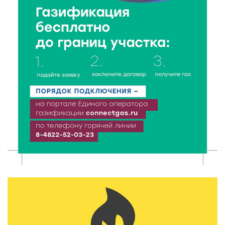
Тверские экологи сняли на видео медвежий обед
8 Авг 2026 14:14
476
Виталий Королев запустил веловолну на Волге в
Калязине
8 Авг 2026 13:37
805
Чем удивит X Международный фестиваль «Калитка»
в 2026 году?
8 Авг 2026 12:37
452
Забыл вещи в транспорте? Рассказываем, что ждёт
пассажиров по новым правилам
8 Авг 2026 12:12
1256
Более 40 миллионов на металлургию получил бизнес
Твери