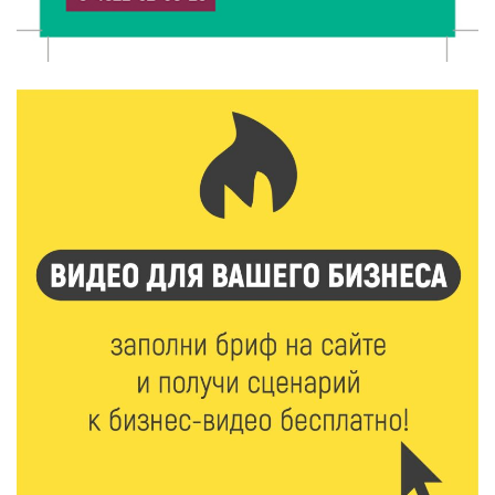
Зарядка со стражем порядка объединила детей в
«Чайке»
7 Авг 2026 18:02
494
В Нило-Столобенской пустыни началась
реставрация фасада исторической
Крестовоздвиженской церкви
7 Авг 2026 18:01
335
День арбуза отметили ребята в Андреапольском
Доме культуры
7 Авг 2026 17:02
386
Названы первые победители программы «Земский
работник культуры» в Тверской области
7 Авг 2026 16:32
653