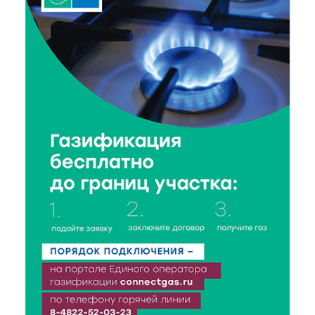
Социальный фонд РФ представил актуальные
данные о численности пенсионеров
7 Авг 2026 20:02
335
Как питаться, чтобы мозг работал лучше:
рекомендации фитнес ‑ специалиста Александра
Семина
7 Авг 2026 19:02
347
Ботанические лаборатории в школах: Тверская
область запускает масштабный экопроект
7 Авг 2026 18:52
658
В Ржеве чествовали работников строительной
отрасли
7 Авг 2026 18:10
222