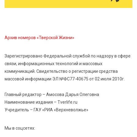
Без прав и лицензий: итоги проверки таксистов в
Твери
7 Авг 2026 16:02
612
Архив номеров «Тверской Жизни»
Сладкая программа в Твери: дегустация мёда и
рассказ о жизни пчёл
Зарегистрировано Федеральной службой по надзору в сфере
связи, информационных технологий и массовых
7 Авг 2026 15:41
323
коммуникаций. Свидетельство о регистрации средства
Открыт набор на программу амбассадоров для
массовой информации ЭЛ №ФС77-40675 от 02 июля 2010г.
студентов российских вузов
Главный редактор – Амосова Дарья Олеговна
7 Авг 2026 15:37
304
Наименование издания – Tverlife.ru
Жителям Тверской области напомнили об
Учредитель – ГАУ «РИА «Верхневолжье»
опасности домашних заготовок
Мы в соцсетях: