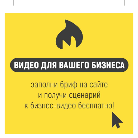
область на всероссийском марафоне «Земля
спорта»
6 Авг 2026 15:48
297
Голубев проверил школы и детсады Зубцова к 1
сентября
6 Авг 2026 15:01
183
От Твери до Москвы: выставка художника
Владимира Васильева о героях СВО проходит в РГБ
6 Авг 2026 14:55
143
В Твери создали соединения для кормовых
добавок, повышающие продуктивность
сельхозживотных
6 Авг 2026 14:01
191