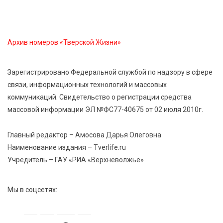
Мультфильм своими руками: в Твери дети сняли
ленту по мотивам басни «Карась»
Архив номеров «Тверской Жизни»
6 Авг 2026 13:38
311
Виталий Королев: Тверская область станет
Зарегистрировано Федеральной службой по надзору в сфере
спортивной столицей России
связи, информационных технологий и массовых
коммуникаций. Свидетельство о регистрации средства
6 Авг 2026 13:02
315
массовой информации ЭЛ №ФС77-40675 от 02 июля 2010г.
Рынок труда 2026: где в Тверской области самые
высокие зарплаты и как изменились доходы
Главный редактор – Амосова Дарья Олеговна
Наименование издания – Tverlife.ru
Учредитель – ГАУ «РИА «Верхневолжье»
Мы в соцсетях: