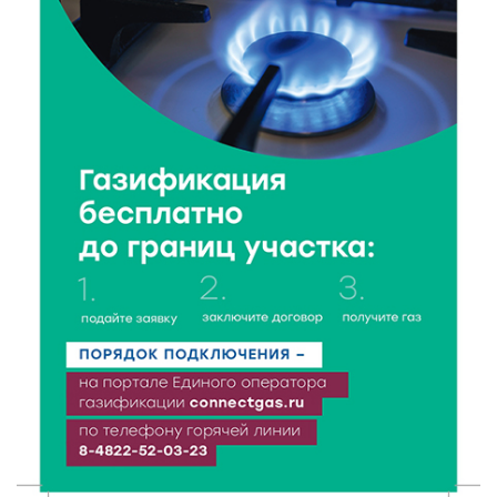
6 Авг 2026 16:37
143
Исследование: ежемесячная смена категорий
кешбэка создает волны спроса
6 Авг 2026 16:28
219
Тверские «Романтики» покорили Витебск своей
хореографией
6 Авг 2026 16:08
240
Виталий Королев наградил строителей и
анонсировал новые проекты
6 Авг 2026 16:02
101
Объем выдачи ипотеки в России вырос на 38%
6 Авг 2026 16:01
140
Калининские футболисты представят Тверскую