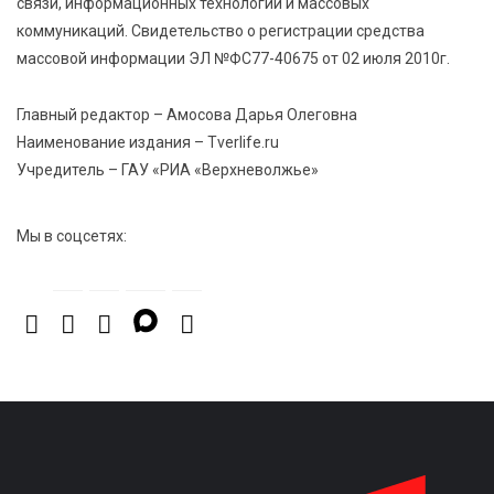
связи, информационных технологий и массовых
7 Авг 2026 16:02
612
коммуникаций. Свидетельство о регистрации средства
Сладкая программа в Твери: дегустация мёда и
массовой информации ЭЛ №ФС77-40675 от 02 июля 2010г.
рассказ о жизни пчёл
Главный редактор – Амосова Дарья Олеговна
7 Авг 2026 15:41
323
Наименование издания – Tverlife.ru
Открыт набор на программу амбассадоров для
Учредитель – ГАУ «РИА «Верхневолжье»
студентов российских вузов
Мы в соцсетях: