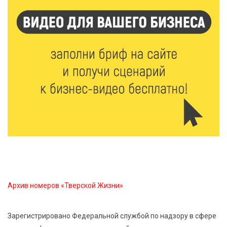
7 Авг 2026 18:02
494
В Нило-Столобенской пустыни началась
реставрация фасада исторической
Крестовоздвиженской церкви
7 Авг 2026 18:01
335
День арбуза отметили ребята в Андреапольском
Доме культуры
7 Авг 2026 17:02
386
Названы первые победители программы «Земский
работник культуры» в Тверской области
7 Авг 2026 16:32
653
Архив номеров «Тверской Жизни»
Без прав и лицензий: итоги проверки таксистов в
Твери
Зарегистрировано Федеральной службой по надзору в сфере