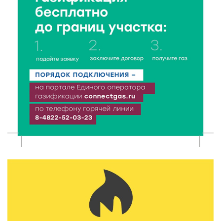
Как питаться, чтобы мозг работал лучше:
рекомендации фитнес ‑ специалиста Александра
Семина
7 Авг 2026 19:02
347
Ботанические лаборатории в школах: Тверская
область запускает масштабный экопроект
7 Авг 2026 18:52
670
В Ржеве чествовали работников строительной
отрасли
7 Авг 2026 18:10
222
Зарядка со стражем порядка объединила детей в
«Чайке»