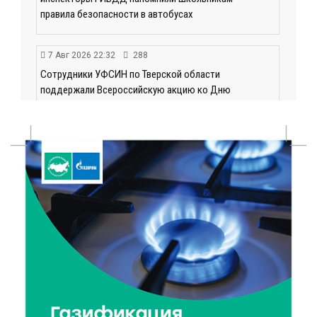
правила безопасности в автобусах
7 Авг 2026 22:32
288
Сотрудники УФСИН по Тверской области
поддержали Всероссийскую акцию ко Дню
физкультурника
7 Авг 2026 22:02
271
Новые правила РЖД: пассажиров начнут
информировать об изменениях маршрута в
цифровом формате
7 Авг 2026 21:02
405
Социальный фонд РФ представил актуальные
данные о численности пенсионеров
7 Авг 2026 20:02
335