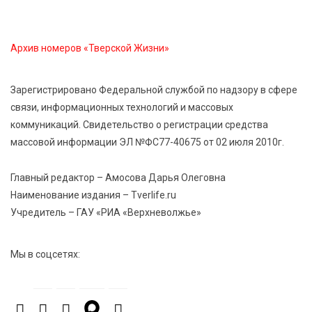
Кашинской — лауреат всероссийского конкурса
Архив номеров «Тверской Жизни»
8 Авг 2026 14:23
343
Тверские экологи сняли на видео медвежий обед
Зарегистрировано Федеральной службой по надзору в сфере
связи, информационных технологий и массовых
8 Авг 2026 14:14
597
коммуникаций. Свидетельство о регистрации средства
Виталий Королев запустил веловолну на Волге в
Калязине
массовой информации ЭЛ №ФС77-40675 от 02 июля 2010г.
Главный редактор – Амосова Дарья Олеговна
Наименование издания – Tverlife.ru
Учредитель – ГАУ «РИА «Верхневолжье»
Мы в соцсетях: