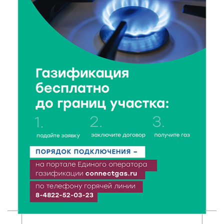
Виталий Королев поблагодарил волонтёров-
медиков за их добрые сердца
8 Авг 2026 20:37
350
В Твери росгвардейцы отметили День
физкультурника турниром по настольному теннису
8 Авг 2026 19:37
430
Когда тренироваться в жару: тренер дал чёткие
рекомендации по безопасным занятиям на улице
8 Авг 2026 18:37
361
Дороги становятся лучше: в Калининском округе
продолжается масштабный ремонт
8 Авг 2026 17:37
679