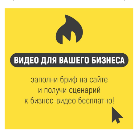
Защита с первых дней: почему так важна
вакцинация новорождённых
8 Авг 2026 17:17
624
Виталий Королев поздравил ветерана из Твери со
100-летием
8 Авг 2026 16:37
426
20 гектаров под борщевиком: в Вышневолоцком
округе выявили нарушения на сельхозучастке
8 Авг 2026 15:37
372
Светофор, ЮИДовцы и ГИБДД: в Ржевском округе
напомнили о важности дорожной дисциплины
8 Авг 2026 14:37
405
Педагог детского сада Святой Анны