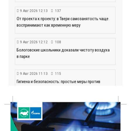
9 Авг 2026 12:13
137
От проекта к проекту: в Твери самозанятость чаще
воспринимают как временную меру
9 Авг 2026 12:12
108
Бологовские школьники доказали чистоту воздуха
в парке
9 Авг 2026 11:13
115
Гигиена и безопасность: простые меры против
паразитарных заболеваний у детей
9 Авг 2026 10:10
435
Тверские пенсионеры скажут «спасибо» интернету
9 Авг 2026 09:19
114