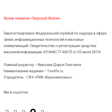
8 Авг 2026 05:02
347
В Тверской области провели Арбузный книжный
Архив номеров «Тверской Жизни»
день
Зарегистрировано Федеральной службой по надзору в сфере
7 Авг 2026 23:02
429
связи, информационных технологий и массовых
В Тверской области стартовала четвертая смена:
коммуникаций. Свидетельство о регистрации средства
инспекторы ГИБДД напомнили школьникам
правила безопасности в автобусах
массовой информации ЭЛ №ФС77-40675 от 02 июля 2010г.
Главный редактор – Амосова Дарья Олеговна
Наименование издания – Tverlife.ru
Учредитель – ГАУ «РИА «Верхневолжье»
Мы в соцсетях: