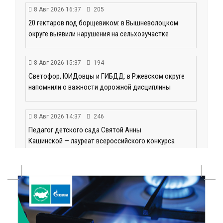
8 Авг 2026 16:37
205
20 гектаров под борщевиком: в Вышневолоцком
округе выявили нарушения на сельхозучастке
8 Авг 2026 15:37
194
Светофор, ЮИДовцы и ГИБДД: в Ржевском округе
напомнили о важности дорожной дисциплины
8 Авг 2026 14:37
246
Педагог детского сада Святой Анны
Кашинской — лауреат всероссийского конкурса
8 Авг 2026 14:23
175
Тверские экологи сняли на видео медвежий обед
8 Авг 2026 14:14
226