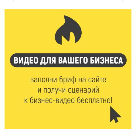
области проходят «Дни безопасности»
8 Авг 2026 10:37
279
Арбуз без риска: на что обратить внимание при
покупке — советы Роскачества
8 Авг 2026 10:21
387
Виталий Королев рассказал о доступном спорте
для жителей Верхневолжья
8 Авг 2026 09:18
256
«Эстафету чемпионов» провели на площади
Оленинского Дома культуры
8 Авг 2026 07:58
355
В Нелидово открылся бассейн