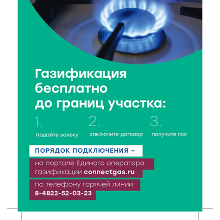
Виталий Королев запустил веловолну на Волге в
Калязине
8 Авг 2026 13:37
447
Чем удивит X Международный фестиваль «Калитка»
в 2026 году?
8 Авг 2026 12:37
252
Забыл вещи в транспорте? Рассказываем, что ждёт
пассажиров по новым правилам
8 Авг 2026 12:12
687
Более 40 миллионов на металлургию получил бизнес
Твери
8 Авг 2026 11:37
319
От теории до практики: в детских лагерях Тверской