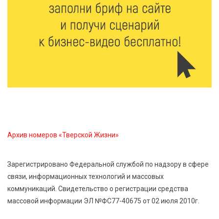
Рынок труда 2026: где в Тверской области самые
высокие зарплаты и как изменились доходы
6 Авг 2026 12:43
2707
Водителям автобусов в Тверской области
компенсируют ипотеку
6 Авг 2026 12:01
166
Развитие надпрофессиональных компетенций:
студенческий актив ТвГМУ посетил культурную
столицу России
Архив номеров «Тверской Жизни»
6 Авг 2026 11:31
277
Зарегистрировано Федеральной службой по надзору в сфере
Уйти красиво: как жители Твери расстаются с
связи, информационных технологий и массовых
работодателями
коммуникаций. Свидетельство о регистрации средства
массовой информации ЭЛ №ФС77-40675 от 02 июля 2010г.
6 Авг 2026 11:25
267