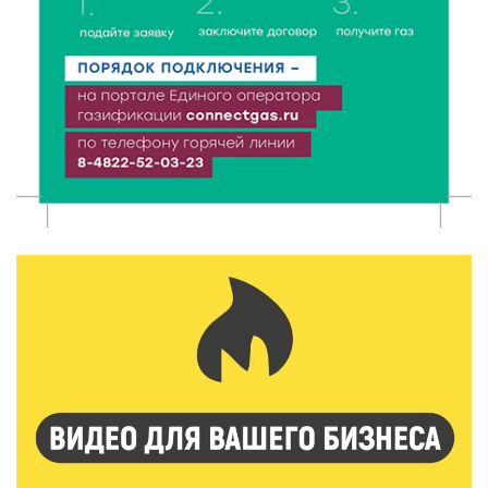
Владимира Васильева о героях СВО проходит в РГБ
6 Авг 2026 14:55
119
В Твери создали соединения для кормовых
добавок, повышающие продуктивность
сельхозживотных
6 Авг 2026 14:01
169
Мультфильм своими руками: в Твери дети сняли
ленту по мотивам басни «Карась»
6 Авг 2026 13:38
227
Виталий Королев: Тверская область станет
спортивной столицей России
6 Авг 2026 13:02
230