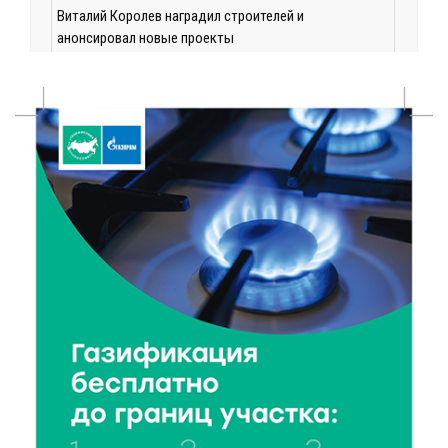
Виталий Королев наградил строителей и
анонсировал новые проекты
6 Авг 2026 16:02
74
Объем выдачи ипотеки в России вырос на 38%
6 Авг 2026 16:01
114
Калининские футболисты представят Тверскую
область на всероссийском марафоне «Земля
спорта»
6 Авг 2026 15:48
242
Голубев проверил школы и детсады Зубцова к 1
сентября
6 Авг 2026 15:01
129
От Твери до Москвы: выставка художника