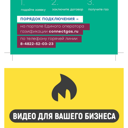
Витязи — Духовщина — Белый — Нелидово в
Тверской области
5 Авг 2026 16:32
361
«Зарядка со стражем порядка»: как в Нелидово
приобщают детей к здоровому образу жизни
5 Авг 2026 16:02
314
Спорт и дисциплина: транспортные полицейские
Вышнего Волочка провели зарядку для школьников
5 Авг 2026 15:56
490
Виталий Королев дал старт новым туристическим
проектам в регионе
5 Авг 2026 15:32
380
В Калининском округе отметят День