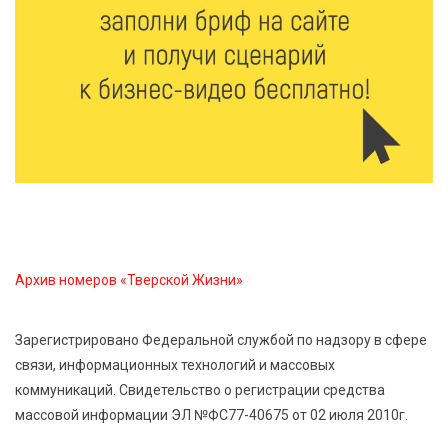
физкультурника масштабной Спартакиадой
5 Авг 2026 15:25
268
Около 2300 учащихся школ и колледжей прошли
обучение в УМЦ «Авангард» при ВУЦ ТвГТУ
5 Авг 2026 15:02
356
От детских зон до полётов на шарах: в парке
«Гришкино» готовят масштабный праздник
Архив номеров «Тверской Жизни»
5 Авг 2026 14:44
250
Россияне полюбили «раскладушки» и «книжки»
Зарегистрировано Федеральной службой по надзору в сфере
связи, информационных технологий и массовых
5 Авг 2026 14:32
357
коммуникаций. Свидетельство о регистрации средства
Топ-4 направлений: какие специальности стали
массовой информации ЭЛ №ФС77-40675 от 02 июля 2010г.
самыми популярными у абитуриентов в 2026 году