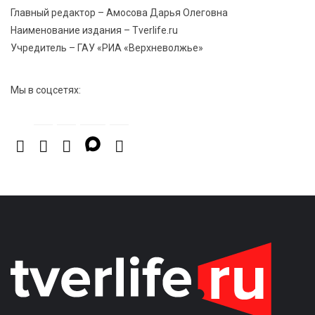
Главный редактор – Амосова Дарья Олеговна
5 Авг 2026 14:02
1126
Наименование издания – Tverlife.ru
В Введенской церкви Торжка завершился важный
Учредитель – ГАУ «РИА «Верхневолжье»
этап реставрации
Мы в соцсетях: