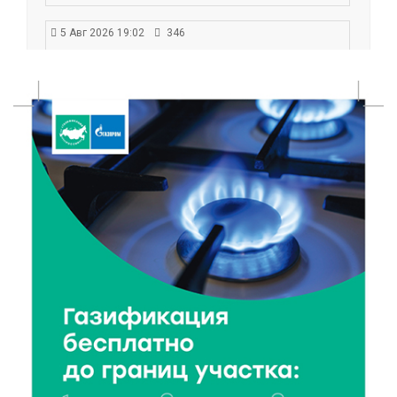
5 Авг 2026 19:02
346
Туристический азарт и командный дух: в
Максатихинском округе завершился молодёжный
фестиваль
5 Авг 2026 18:42
257
Виталий Королев: 58 пространств благоустроят в
Верхневолжье
5 Авг 2026 18:07
310
От Святого Августина до кислотных рейвов:
необычная лекция об истории танцевальной
музыки
5 Авг 2026 17:07
343
Завершается обустройство трассы