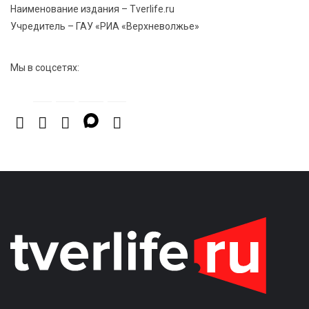
профессиональных спортсменов
Наименование издания – Tverlife.ru
Учредитель – ГАУ «РИА «Верхневолжье»
7 Авг 2026 15:02
1107
От звёздочек к чемпионам: в Твери отметили
Мы в соцсетях:
заслуги тренеров и атлетов