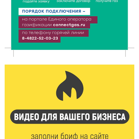
7 Авг 2026 17:02
287
Названы первые победители программы «Земский
работник культуры» в Тверской области
7 Авг 2026 16:32
478
Без прав и лицензий: итоги проверки таксистов в
Твери
7 Авг 2026 16:02
434
Сладкая программа в Твери: дегустация мёда и
рассказ о жизни пчёл
7 Авг 2026 15:41
234
Открыт набор на программу амбассадоров для
студентов российских вузов