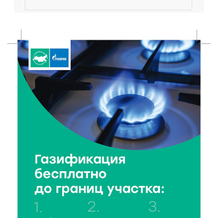
7 Авг 2026 18:52
511
В Ржеве чествовали работников строительной
отрасли
7 Авг 2026 18:10
144
Зарядка со стражем порядка объединила детей в
«Чайке»
7 Авг 2026 18:02
345
В Нило-Столобенской пустыни началась
реставрация фасада исторической
Крестовоздвиженской церкви
7 Авг 2026 18:01
243
День арбуза отметили ребята в Андреапольском
Доме культуры