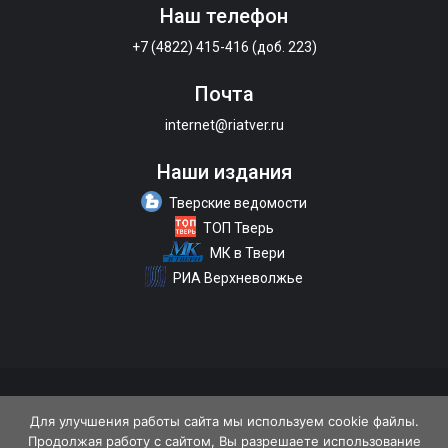
Наш телефон
+7 (4822) 415-416 (доб. 223)
Почта
internet@riatver.ru
Наши издания
Тверские ведомости
ТОП Тверь
МК в Твери
РИА Верхневолжье
О портале
Размещение рекламы
Контакты
Для улучшения работы сайта мы используем cookie файлы.
Продолжая работу с сайтом, Вы разрешаете использование
Политика конфиденциальности