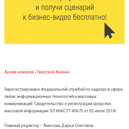
7 Авг 2026 15:37
222
Жителям Тверской области напомнили об
опасности домашних заготовок
7 Авг 2026 15:32
302
Золотой век “Горьковки”: как А. М. Кузнецова
изменила библиотечную жизнь Верхневолжья
Архив номеров «Тверской Жизни»
7 Авг 2026 15:30
279
«Россети Центр» отремонтировали почти 270
трансформаторных подстанций и более 146 км ЛЭП
Зарегистрировано Федеральной службой по надзору в сфере
в Тверской области
связи, информационных технологий и массовых
коммуникаций. Свидетельство о регистрации средства
7 Авг 2026 15:10
261
массовой информации ЭЛ №ФС77-40675 от 02 июля 2010г.
На Петербургском марафоне «Пушкин — Петербург»
появится новая беговая трасса для
Главный редактор – Амосова Дарья Олеговна