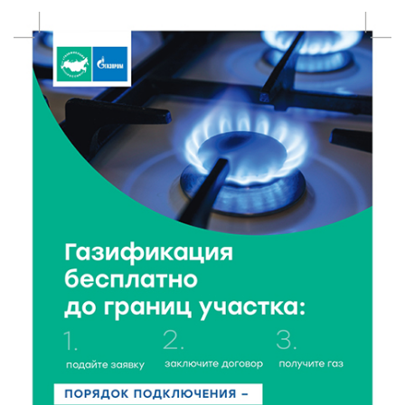
Владимир Васильев посетил СНТ в Твери
7 Авг 2026 14:02
113
Владимир Васильев получил удостоверение
кандидата в депутаты Госдумы IX созыва
7 Авг 2026 13:32
122
В Старице состоится бесплатный фестиваль
авиамоделей
7 Авг 2026 13:02
151
Как уберечься от клещей: рекомендации
Роспотребнадзора и текущая статистика
7 Авг 2026 12:36
188
От танцев до спорта: в Твери на семи площадках
пройдут праздничные мероприятия