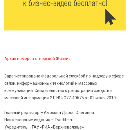
7 Авг 2026 11:32
170
Спрос растёт: жители других регионов активнее
оформляют недвижимость в Тверской области
7 Авг 2026 11:17
86
Энергетики «Тверьэнерго» готовятся к ухудшению
погодных условий
Архив номеров «Тверской Жизни»
7 Авг 2026 11:01
142
Зарегистрировано Федеральной службой по надзору в сфере
Оловянные солдатики и реликвии прошлого: что
связи, информационных технологий и массовых
можно увидеть на новой выставке в Торжке
коммуникаций. Свидетельство о регистрации средства
массовой информации ЭЛ №ФС77-40675 от 02 июля 2010г.
7 Авг 2026 10:59
221
В Тверской области 7 августа ожидаются ливни,
Главный редактор – Амосова Дарья Олеговна
грозы и сильный ветер
Наименование издания – Tverlife.ru
Учредитель – ГАУ «РИА «Верхневолжье»