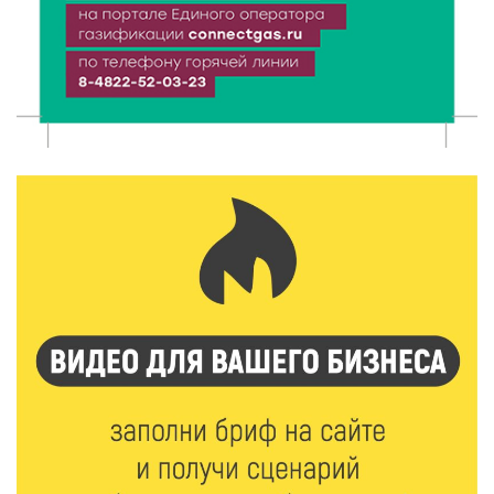
7 Авг 2026 12:32
133
Маткапитал в деле: свыше 1900 тверских семей
оплатили образование детей в 2026 году
7 Авг 2026 12:02
128
Ребёнок, жизнь, семья: жители Твери назвали
главные подарки в своей жизни
7 Авг 2026 11:44
154
Виталий Королев увеличил выплату контрактникам
до 2,5 миллиона рублей
7 Авг 2026 11:33
783
Новые профессии открывают тверичам путь к
карьерному росту