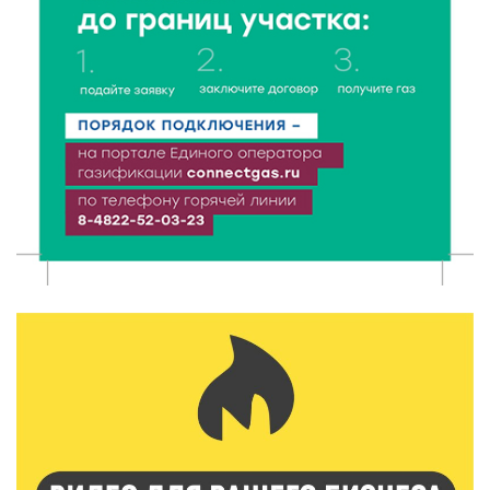
рекорд по поеданию мяса
10 Авг 2026 16:16
115
Королев дал фору стройкам и поручил ускорить
ремонт проектов
10 Авг 2026 16:02
147
От Твери до мирового пьедестала: успех Алины
Судариковой и Карины Карасевой в ОАЭ
10 Авг 2026 15:32
167
Педагоги Верхневолжья — в авангарде трендов:
итоги участия в IV Форуме сообщества
наставников‑просветителей
10 Авг 2026 15:12
202
В ТОПе «Guardian»: В Старице с размахом отгремел