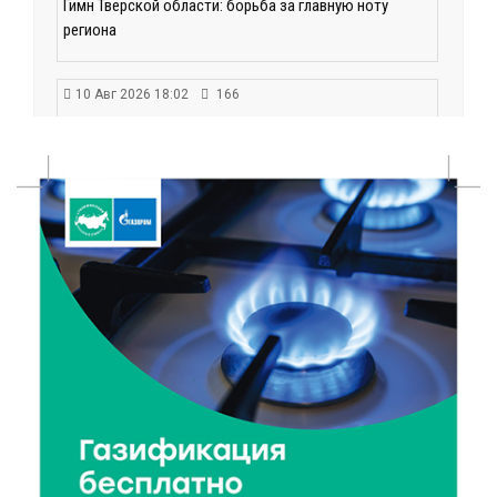
Гимн Тверской области: борьба за главную ноту
региона
10 Авг 2026 18:02
166
В детской поликлинике Бежецкой ЦРБ обновили
противопожарную систему
10 Авг 2026 17:32
185
Больше отдыха: в 2027 году в России планируется
семь сокращенных рабочих недель
10 Авг 2026 17:02
224
Лесной надзор в Тверской области: итоги первого
полугодия 2026 года
10 Авг 2026 16:32
192
Статистика потребления: россияне обновили