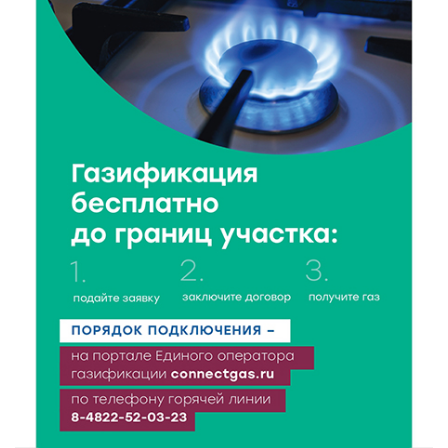
6 Авг 2026 16:37
143
Исследование: ежемесячная смена категорий
кешбэка создает волны спроса
6 Авг 2026 16:28
231
Тверские «Романтики» покорили Витебск своей
хореографией
6 Авг 2026 16:08
299
Виталий Королев наградил строителей и
анонсировал новые проекты
6 Авг 2026 16:02
113
Объем выдачи ипотеки в России вырос на 38%
6 Авг 2026 16:01
152