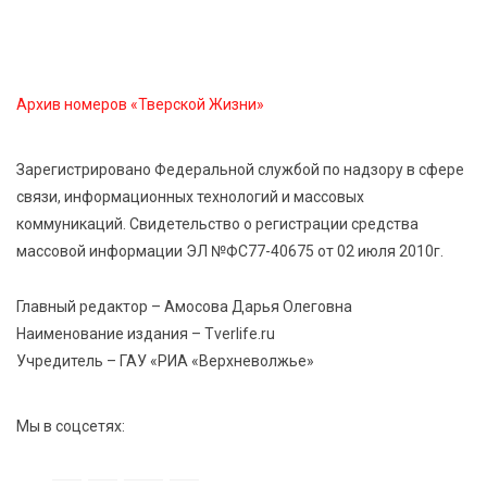
6 Авг 2026 14:01
191
Мультфильм своими руками: в Твери дети сняли
ленту по мотивам басни «Карась»
Архив номеров «Тверской Жизни»
6 Авг 2026 13:38
324
Виталий Королев: Тверская область станет
Зарегистрировано Федеральной службой по надзору в сфере
спортивной столицей России
связи, информационных технологий и массовых
коммуникаций. Свидетельство о регистрации средства
6 Авг 2026 13:02
315
массовой информации ЭЛ №ФС77-40675 от 02 июля 2010г.
Рынок труда 2026: где в Тверской области самые
высокие зарплаты и как изменились доходы
Главный редактор – Амосова Дарья Олеговна
Наименование издания – Tverlife.ru
Учредитель – ГАУ «РИА «Верхневолжье»
Мы в соцсетях: