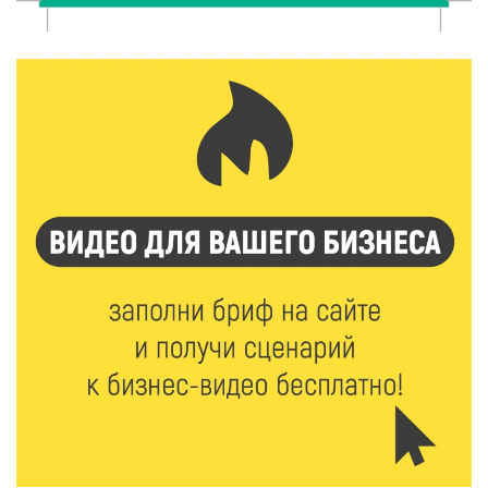
Калининские футболисты представят Тверскую
область на всероссийском марафоне «Земля
спорта»
6 Авг 2026 15:48
353
Голубев проверил школы и детсады Зубцова к 1
сентября
6 Авг 2026 15:01
183
От Твери до Москвы: выставка художника
Владимира Васильева о героях СВО проходит в РГБ
6 Авг 2026 14:55
154
В Твери создали соединения для кормовых
добавок, повышающие продуктивность
сельхозживотных