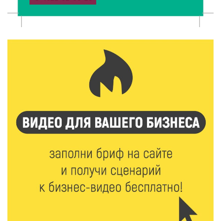
6 Авг 2026 16:02
139
Объем выдачи ипотеки в России вырос на 38%
6 Авг 2026 16:01
176
Калининские футболисты представят Тверскую
область на всероссийском марафоне «Земля
спорта»
6 Авг 2026 15:48
423
Голубев проверил школы и детсады Зубцова к 1
сентября
6 Авг 2026 15:01
225
От Твери до Москвы: выставка художника
Владимира Васильева о героях СВО проходит в РГБ