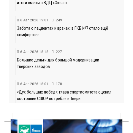
итоги смены в ВДЦ «Океан»
6 Авг 2026 19:01
249
Забота о пациентах и врачах: в ГКБ №7 стало ещё
комфортнее
6 Авг 2026 18:18
227
Большие деньги для большой модернизации
тверских заводов
6 Авг 2026 18:01
178
«Дух больших побед»: глава спорткомитета оценил
состояние СШОР по гребле в Твери
6 Авг 2026 17:01
203
День рождения Светофора: в детском саду № 6
прошел необычный урок безопасности