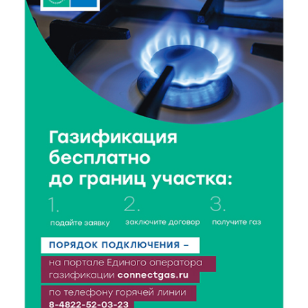
6 Авг 2026 16:41
297
В Твери пройдёт дополнительный день приёма в
колледжи
6 Авг 2026 16:37
186
Исследование: ежемесячная смена категорий
кешбэка создает волны спроса
6 Авг 2026 16:28
297
Тверские «Романтики» покорили Витебск своей
хореографией
6 Авг 2026 16:08
369
Виталий Королев наградил строителей и
анонсировал новые проекты