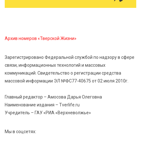
6 Авг 2026 14:55
181
В Твери создали соединения для кормовых
добавок, повышающие продуктивность
сельхозживотных
Архив номеров «Тверской Жизни»
6 Авг 2026 14:01
226
Мультфильм своими руками: в Твери дети сняли
Зарегистрировано Федеральной службой по надзору в сфере
ленту по мотивам басни «Карась»
связи, информационных технологий и массовых
коммуникаций. Свидетельство о регистрации средства
6 Авг 2026 13:38
357
массовой информации ЭЛ №ФС77-40675 от 02 июля 2010г.
Виталий Королев: Тверская область станет
спортивной столицей России
Главный редактор – Амосова Дарья Олеговна
Наименование издания – Tverlife.ru
Учредитель – ГАУ «РИА «Верхневолжье»
Мы в соцсетях: