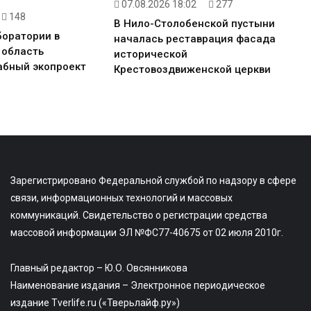
07.08.2026 18:02
277
148
В Нило-Столобенской пустыни
боратории в
началась реставрация фасада
 область
исторической
абный экопроект
Крестовоздвиженской церкви
Зарегистрировано Федеральной службой по надзору в сфере
связи, информационных технологий и массовых
коммуникаций. Свидетельство о регистрации средства
массовой информации ЭЛ №ФС77-40675 от 02 июля 2010г.
Главный редактор – Ю.О. Овсянникова
Наименование издания – Электронное периодическое
издание Tverlife.ru («Тверьлайф.ру»)