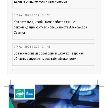
данные о численности пенсионеров
7 Авг 2026 20:02
130
Как питаться, чтобы мозг работал лучше:
рекомендации фитнес ‑ специалиста Александра
Семина
7 Авг 2026 19:02
148
Ботанические лаборатории в школах: Тверская
область запускает масштабный экопроект
7 Авг 2026 18:52
340
В Ржеве чествовали работников строительной
отрасли
7 Авг 2026 18:10
87
Зарядка со стражем порядка объединила детей в