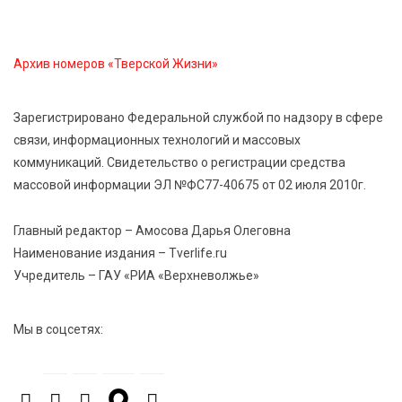
7 Авг 2026 15:30
137
Архив номеров «Тверской Жизни»
«Россети Центр» отремонтировали почти 270
трансформаторных подстанций и более 146 км ЛЭП
в Тверской области
Зарегистрировано Федеральной службой по надзору в сфере
связи, информационных технологий и массовых
коммуникаций. Свидетельство о регистрации средства
7 Авг 2026 15:10
126
массовой информации ЭЛ №ФС77-40675 от 02 июля 2010г.
На Петербургском марафоне «Пушкин — Петербург»
появится новая беговая трасса для
профессиональных спортсменов
Главный редактор – Амосова Дарья Олеговна
Наименование издания – Tverlife.ru
Учредитель – ГАУ «РИА «Верхневолжье»
7 Авг 2026 15:02
919
От звёздочек к чемпионам: в Твери отметили
заслуги тренеров и атлетов
Мы в соцсетях:
7 Авг 2026 14:46
161
Медицина стала самым популярным направлением у