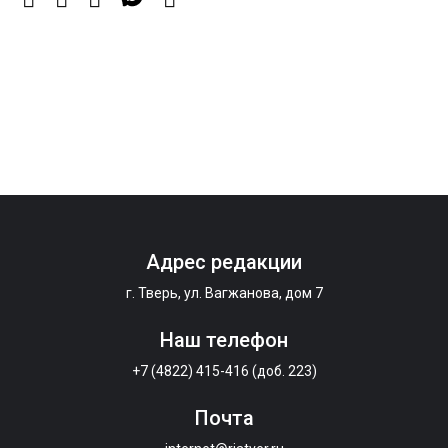
абитуриентов в 2026 году
7 Авг 2026 14:31
172
От сортировки мусора до жилья для ветеранов СВО:
Владимир Васильев посетил СНТ в Твери
7 Авг 2026 14:02
198
Владимир Васильев получил удостоверение
кандидата в депутаты Госдумы IX созыва
Адрес редакции
г. Тверь, ул. Вагжанова, дом 7
Наш телефон
+7 (4822) 415-416 (доб. 223)
Почта