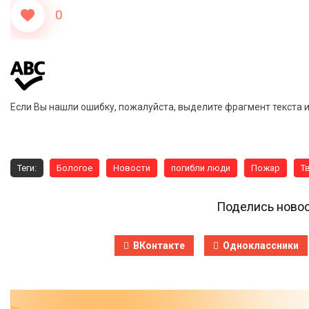
0
Если Вы нашли ошибку, пожалуйста, выделите фрагмент текста 
Теги:
Бологое
Новости
погибли люди
Пожар
Т
Поделись новос
ВКонтакте
Одноклассники