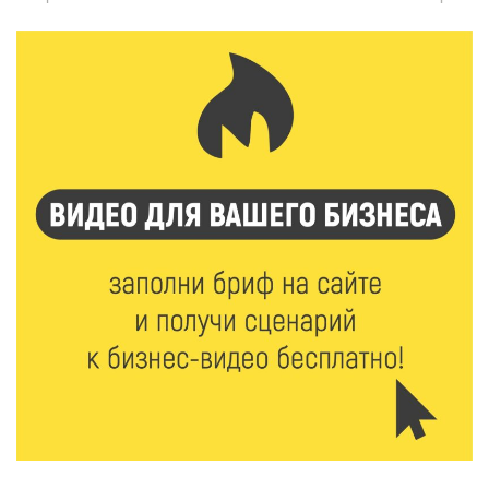
Твери
7 Авг 2026 16:02
254
Сладкая программа в Твери: дегустация мёда и
рассказ о жизни пчёл
7 Авг 2026 15:41
141
Открыт набор на программу амбассадоров для
студентов российских вузов
7 Авг 2026 15:37
143
Жителям Тверской области напомнили об
опасности домашних заготовок
7 Авг 2026 15:32
164
Золотой век “Горьковки”: как А. М. Кузнецова
изменила библиотечную жизнь Верхневолжья