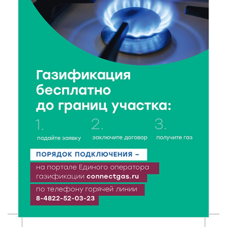
«Чайке»
7 Авг 2026 18:02
277
В Нило-Столобенской пустыни началась
реставрация фасада исторической
Крестовоздвиженской церкви
7 Авг 2026 18:01
124
День арбуза отметили ребята в Андреапольском
Доме культуры
7 Авг 2026 17:02
168
Названы первые победители программы «Земский
работник культуры» в Тверской области
7 Авг 2026 16:32
287
Без прав и лицензий: итоги проверки таксистов в