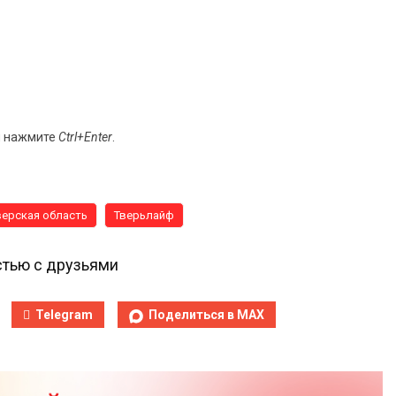
и нажмите
Ctrl+Enter
.
верская область
Тверьлайф
тью с друзьями
Telegram
Поделиться в MAX