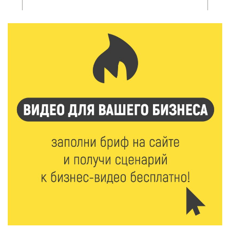
«Зарядка со стражем порядка»: как в Нелидово
приобщают детей к здоровому образу жизни
5 Авг 2026 16:02
327
Спорт и дисциплина: транспортные полицейские
Вышнего Волочка провели зарядку для школьников
5 Авг 2026 15:56
490
Виталий Королев дал старт новым туристическим
проектам в регионе
5 Авг 2026 15:32
380
В Калининском округе отметят День
физкультурника масштабной Спартакиадой
5 Авг 2026 15:25
268