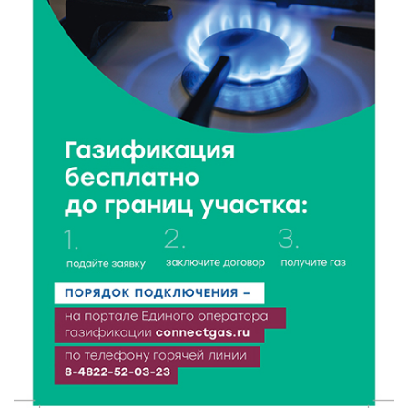
Максатихинском округе завершился молодёжный
фестиваль
5 Авг 2026 18:42
283
Виталий Королев: 58 пространств благоустроят в
Верхневолжье
5 Авг 2026 18:07
511
От Святого Августина до кислотных рейвов:
необычная лекция об истории танцевальной
музыки
5 Авг 2026 17:07
356
Завершается обустройство трассы
Витязи — Духовщина — Белый — Нелидово в
Тверской области
5 Авг 2026 16:32
361