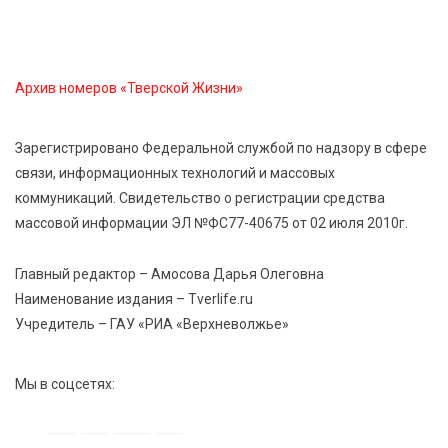
Около 2300 учащихся школ и колледжей прошли
обучение в УМЦ «Авангард» при ВУЦ ТвГТУ
Архив номеров «Тверской Жизни»
5 Авг 2026 15:02
369
От детских зон до полётов на шарах: в парке
«Гришкино» готовят масштабный праздник
Зарегистрировано Федеральной службой по надзору в сфере
связи, информационных технологий и массовых
коммуникаций. Свидетельство о регистрации средства
5 Авг 2026 14:44
264
массовой информации ЭЛ №ФС77-40675 от 02 июля 2010г.
Россияне полюбили «раскладушки» и «книжки»
Главный редактор – Амосова Дарья Олеговна
5 Авг 2026 14:32
386
Наименование издания – Tverlife.ru
Топ-4 направлений: какие специальности стали
Учредитель – ГАУ «РИА «Верхневолжье»
самыми популярными у абитуриентов в 2026 году
Мы в соцсетях: