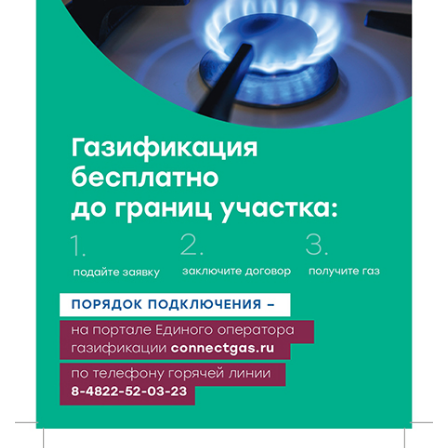
7 Авг 2026 22:02
286
Новые правила РЖД: пассажиров начнут
информировать об изменениях маршрута в
цифровом формате
7 Авг 2026 21:02
431
Социальный фонд РФ представил актуальные
данные о численности пенсионеров
7 Авг 2026 20:02
351
Как питаться, чтобы мозг работал лучше:
рекомендации фитнес ‑ специалиста Александра
Семина
7 Авг 2026 19:02
358
Ботанические лаборатории в школах: Тверская
область запускает масштабный экопроект