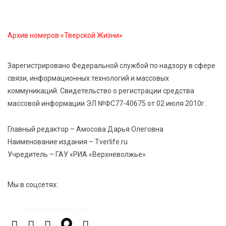
7 Авг 2026 17:02
386
Архив номеров «Тверской Жизни»
Названы первые победители программы «Земский
работник культуры» в Тверской области
Зарегистрировано Федеральной службой по надзору в сфере
связи, информационных технологий и массовых
7 Авг 2026 16:32
681
коммуникаций. Свидетельство о регистрации средства
Без прав и лицензий: итоги проверки таксистов в
массовой информации ЭЛ №ФС77-40675 от 02 июля 2010г.
Твери
Главный редактор – Амосова Дарья Олеговна
7 Авг 2026 16:02
641
Наименование издания – Tverlife.ru
Сладкая программа в Твери: дегустация мёда и
Учредитель – ГАУ «РИА «Верхневолжье»
рассказ о жизни пчёл
Мы в соцсетях: