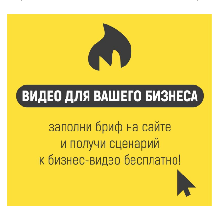
7 Авг 2026 18:52
698
В Ржеве чествовали работников строительной
отрасли
7 Авг 2026 18:10
234
Зарядка со стражем порядка объединила детей в
«Чайке»
7 Авг 2026 18:02
508
В Нило-Столобенской пустыни началась
реставрация фасада исторической
Крестовоздвиженской церкви
7 Авг 2026 18:01
348
День арбуза отметили ребята в Андреапольском
Доме культуры