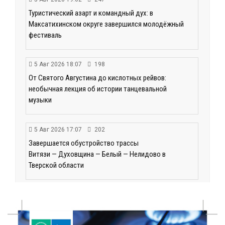
Туристический азарт и командный дух: в
Максатихинском округе завершился молодёжный
фестиваль
5 Авг 2026 18:07
198
От Святого Августина до кислотных рейвов:
необычная лекция об истории танцевальной
музыки
5 Авг 2026 17:07
202
Завершается обустройство трассы
Витязи — Духовщина — Белый — Нелидово в
Тверской области
5 Авг 2026 16:32
256
«Зарядка со стражем порядка»: как в Нелидово
приобщают детей к здоровому образу жизни