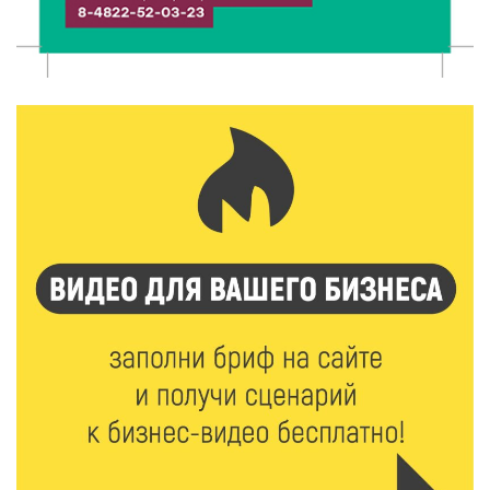
5 Авг 2026 15:02
291
От детских зон до полётов на шарах: в парке
«Гришкино» готовят масштабный праздник
5 Авг 2026 14:44
178
Россияне полюбили «раскладушки» и «книжки»
5 Авг 2026 14:32
269
Топ-4 направлений: какие специальности стали
самыми популярными у абитуриентов в 2026 году
5 Авг 2026 14:02
918
В Введенской церкви Торжка завершился важный
этап реставрации
5 Авг 2026 13:32
290