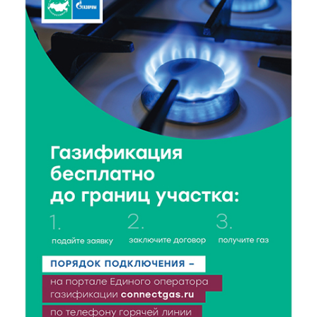
5 Авг 2026 16:02
237
Спорт и дисциплина: транспортные полицейские
Вышнего Волочка провели зарядку для школьников
5 Авг 2026 15:56
323
Виталий Королев дал старт новым туристическим
проектам в регионе
5 Авг 2026 15:32
243
В Калининском округе отметят День
физкультурника масштабной Спартакиадой
5 Авг 2026 15:25
203
Около 2300 учащихся школ и колледжей прошли
обучение в УМЦ «Авангард» при ВУЦ ТвГТУ