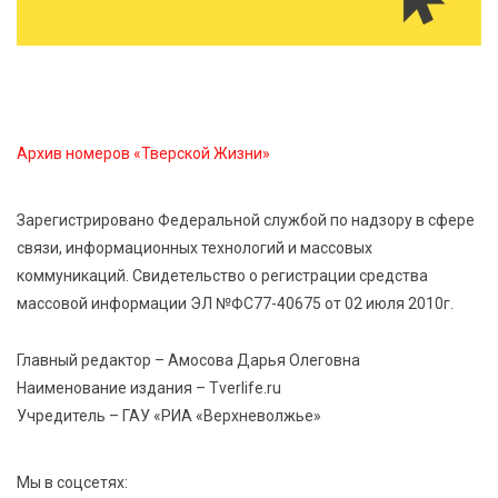
Строки, согревающие сердце»: тверские поэты
передали сборники стихов в зону СВО
5 Авг 2026 13:13
356
Виталий Королев поздравил победительниц
Архив номеров «Тверской Жизни»
«Большой перемены»
Зарегистрировано Федеральной службой по надзору в сфере
5 Авг 2026 13:02
415
связи, информационных технологий и массовых
Рекорд года: в июле в России продали 122,1 тыс.
коммуникаций. Свидетельство о регистрации средства
новых легковых авто
массовой информации ЭЛ №ФС77-40675 от 02 июля 2010г.
5 Авг 2026 12:32
266
Главный редактор – Амосова Дарья Олеговна
Первый в регионе: Вышневолоцкий драматический
Наименование издания – Tverlife.ru
театр стартует с яркой премьеры
Учредитель – ГАУ «РИА «Верхневолжье»
Мы в соцсетях: