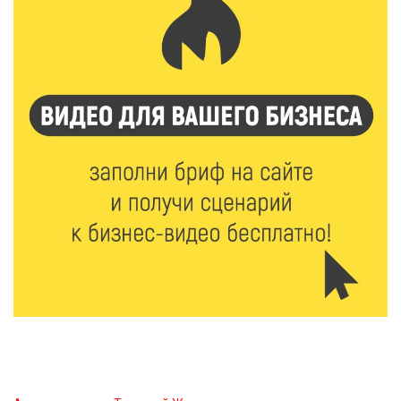
7 Авг 2026 22:02
358
Новые правила РЖД: пассажиров начнут
информировать об изменениях маршрута в
цифровом формате
7 Авг 2026 21:02
505
Социальный фонд РФ представил актуальные
данные о численности пенсионеров
7 Авг 2026 20:02
393
Как питаться, чтобы мозг работал лучше:
рекомендации фитнес ‑ специалиста Александра
Семина
7 Авг 2026 19:02
444
Ботанические лаборатории в школах: Тверская
область запускает масштабный экопроект