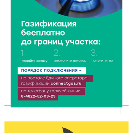
8 Авг 2026 07:58
248
В Нелидово открылся бассейн
8 Авг 2026 05:02
258
В Тверской области провели Арбузный книжный
день
7 Авг 2026 23:02
330
В Тверской области стартовала четвертая смена:
инспекторы ГИБДД напомнили школьникам
правила безопасности в автобусах
7 Авг 2026 22:32
344
Сотрудники УФСИН по Тверской области
поддержали Всероссийскую акцию ко Дню
физкультурника