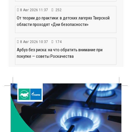
8 Авг 2026 11:37
252
От теории до практики: в детских лагерях Тверской
области проходят «Дни безопасности»
8 Авг 2026 10:37
174
Арбуз без риска: на что обратить внимание при
покупке — советы Роскачества
8 Авг 2026 10:21
72
Виталий Королев рассказал о доступном спорте
для жителей Верхневолжья
8 Авг 2026 09:18
160
«Эстафету чемпионов» провели на площади
Оленинского Дома культуры