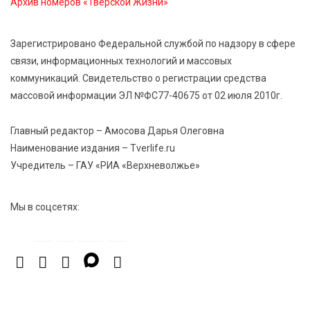
Архив номеров «Тверской Жизни»
7 Авг 2026 18:52
795
Зарегистрировано Федеральной службой по надзору в сфере
В Ржеве чествовали работников строительной
связи, информационных технологий и массовых
отрасли
коммуникаций. Свидетельство о регистрации средства
массовой информации ЭЛ №ФС77-40675 от 02 июля 2010г.
7 Авг 2026 18:10
262
Зарядка со стражем порядка объединила детей в
Главный редактор – Амосова Дарья Олеговна
«Чайке»
Наименование издания – Tverlife.ru
Учредитель – ГАУ «РИА «Верхневолжье»
Мы в соцсетях: