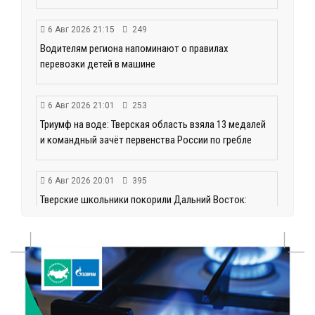
6 Авг 2026 21:15
249
Водителям региона напоминают о правилах
перевозки детей в машине
6 Авг 2026 21:01
253
Триумф на воде: Тверская область взяла 13 медалей
и командный зачёт первенства России по гребле
6 Авг 2026 20:01
395
Тверские школьники покорили Дальний Восток:
итоги смены в ВДЦ «Океан»
6 Авг 2026 19:01
365
Забота о пациентах и врачах: в ГКБ №7 стало ещё
комфортнее