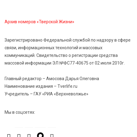
область на всероссийском марафоне «Земля
спорта»
Архив номеров «Тверской Жизни»
6 Авг 2026 15:48
530
Голубев проверил школы и детсады Зубцова к 1
Зарегистрировано Федеральной службой по надзору в сфере
сентября
связи, информационных технологий и массовых
коммуникаций. Свидетельство о регистрации средства
6 Авг 2026 15:01
312
массовой информации ЭЛ №ФС77-40675 от 02 июля 2010г.
От Твери до Москвы: выставка художника
Владимира Васильева о героях СВО проходит в РГБ
Главный редактор – Амосова Дарья Олеговна
Наименование издания – Tverlife.ru
Учредитель – ГАУ «РИА «Верхневолжье»
6 Авг 2026 14:55
270
В Твери создали соединения для кормовых
добавок, повышающие продуктивность
Мы в соцсетях:
сельхозживотных
6 Авг 2026 14:01
287