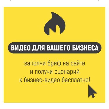
6 Авг 2026 16:37
268
Исследование: ежемесячная смена категорий
кешбэка создает волны спроса
6 Авг 2026 16:28
390
Тверские «Романтики» покорили Витебск своей
хореографией
6 Авг 2026 16:08
466
Виталий Королев наградил строителей и
анонсировал новые проекты
6 Авг 2026 16:02
200
Объем выдачи ипотеки в России вырос на 38%
6 Авг 2026 16:01
231
Калининские футболисты представят Тверскую