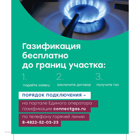
6 Авг 2026 18:18
312
Большие деньги для большой модернизации
тверских заводов
6 Авг 2026 18:01
216
«Дух больших побед»: глава спорткомитета оценил
состояние СШОР по гребле в Твери
6 Авг 2026 17:01
275
День рождения Светофора: в детском саду № 6
прошел необычный урок безопасности
6 Авг 2026 16:41
417
В Твери пройдёт дополнительный день приёма в
колледжи