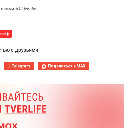
и нажмите
Ctrl+Enter
.
ьлайф
тью с друзьями
Telegram
Поделиться в MAX