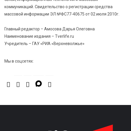
коммуникаций. Свидетельство о регистрации средства
7 Авг 2026 15:10
261
массовой информации ЭЛ №ФС77-40675 от 02 июля 2010г.
На Петербургском марафоне «Пушкин — Петербург»
появится новая беговая трасса для
Главный редактор – Амосова Дарья Олеговна
профессиональных спортсменов
Наименование издания – Tverlife.ru
Учредитель – ГАУ «РИА «Верхневолжье»
7 Авг 2026 15:02
1107
От звёздочек к чемпионам: в Твери отметили
Мы в соцсетях:
заслуги тренеров и атлетов