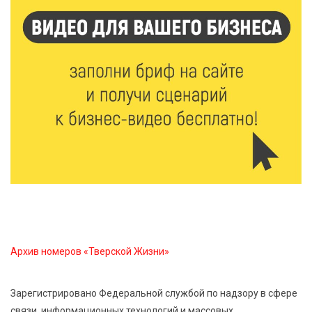
7 Авг 2026 15:41
234
Открыт набор на программу амбассадоров для
студентов российских вузов
7 Авг 2026 15:37
222
Жителям Тверской области напомнили об
опасности домашних заготовок
7 Авг 2026 15:32
302
Золотой век “Горьковки”: как А. М. Кузнецова
изменила библиотечную жизнь Верхневолжья
Архив номеров «Тверской Жизни»
7 Авг 2026 15:30
279
«Россети Центр» отремонтировали почти 270
трансформаторных подстанций и более 146 км ЛЭП
Зарегистрировано Федеральной службой по надзору в сфере
в Тверской области
связи, информационных технологий и массовых