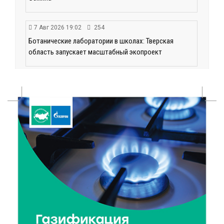
7 Авг 2026 19:02
254
Ботанические лаборатории в школах: Тверская
область запускает масштабный экопроект
7 Авг 2026 18:52
511
В Ржеве чествовали работников строительной
отрасли
7 Авг 2026 18:10
144
Зарядка со стражем порядка объединила детей в
«Чайке»
7 Авг 2026 18:02
345
В Нило-Столобенской пустыни началась
реставрация фасада исторической