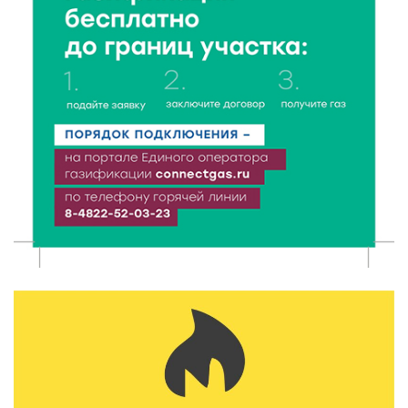
Крестовоздвиженской церкви
7 Авг 2026 18:01
232
День арбуза отметили ребята в Андреапольском
Доме культуры
7 Авг 2026 17:02
274
Названы первые победители программы «Земский
работник культуры» в Тверской области
7 Авг 2026 16:32
467
Без прав и лицензий: итоги проверки таксистов в
Твери
7 Авг 2026 16:02
434
Сладкая программа в Твери: дегустация мёда и
рассказ о жизни пчёл