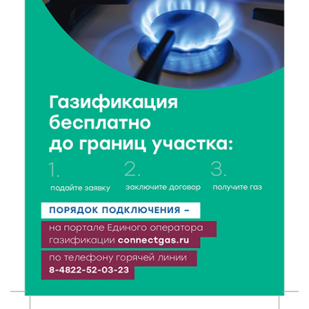
Верхневолжье
5 Авг 2026 18:07
224
От Святого Августина до кислотных рейвов:
необычная лекция об истории танцевальной
музыки
5 Авг 2026 17:07
214
Завершается обустройство трассы
Витязи — Духовщина — Белый — Нелидово в
Тверской области
5 Авг 2026 16:32
283
«Зарядка со стражем порядка»: как в Нелидово
приобщают детей к здоровому образу жизни
5 Авг 2026 16:02
249