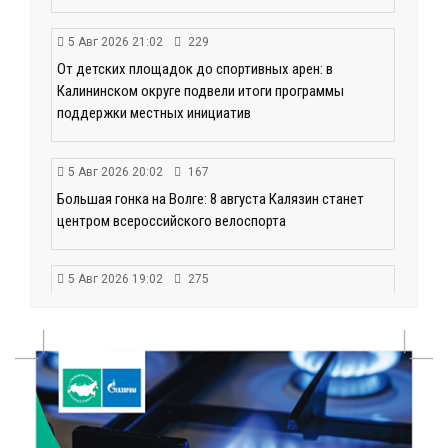
5 Авг 2026 21:02
229
От детских площадок до спортивных арен: в
Калининском округе подвели итоги программы
поддержки местных инициатив
5 Авг 2026 20:02
167
Большая гонка на Волге: 8 августа Калязин станет
центром всероссийского велоспорта
5 Авг 2026 19:02
275
Туристический азарт и командный дух: в
Максатихинском округе завершился молодёжный
фестиваль
5 Авг 2026 18:42
110
Виталий Королев: 58 пространств благоустроят в