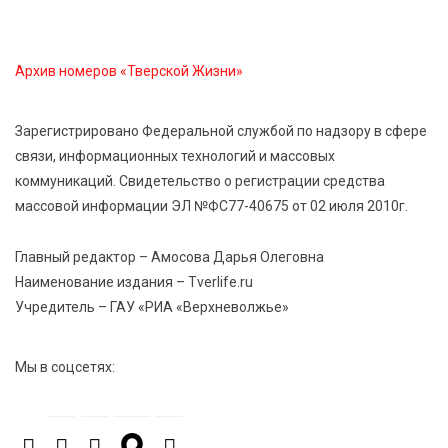
«Гришкино» готовят масштабный праздник
Архив номеров «Тверской Жизни»
5 Авг 2026 14:44
194
Россияне полюбили «раскладушки» и «книжки»
Зарегистрировано Федеральной службой по надзору в сфере
связи, информационных технологий и массовых
5 Авг 2026 14:32
283
коммуникаций. Свидетельство о регистрации средства
Топ-4 направлений: какие специальности стали
массовой информации ЭЛ №ФС77-40675 от 02 июля 2010г.
самыми популярными у абитуриентов в 2026 году
Главный редактор – Амосова Дарья Олеговна
5 Авг 2026 14:02
956
Наименование издания – Tverlife.ru
В Введенской церкви Торжка завершился важный
Учредитель – ГАУ «РИА «Верхневолжье»
этап реставрации
Мы в соцсетях:
5 Авг 2026 13:32
335
Строки, согревающие сердце»: тверские поэты
передали сборники стихов в зону СВО