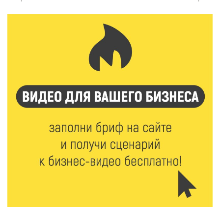
Спорт и дисциплина: транспортные полицейские
Вышнего Волочка провели зарядку для школьников
5 Авг 2026 15:56
363
Виталий Королев дал старт новым туристическим
проектам в регионе
5 Авг 2026 15:32
255
В Калининском округе отметят День
физкультурника масштабной Спартакиадой
5 Авг 2026 15:25
216
Около 2300 учащихся школ и колледжей прошли
обучение в УМЦ «Авангард» при ВУЦ ТвГТУ
5 Авг 2026 15:02
306
От детских зон до полётов на шарах: в парке