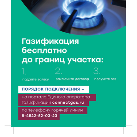
7 Авг 2026 13:02
151
Как уберечься от клещей: рекомендации
Роспотребнадзора и текущая статистика
7 Авг 2026 12:36
188
От танцев до спорта: в Твери на семи площадках
пройдут праздничные мероприятия
7 Авг 2026 12:32
133
Маткапитал в деле: свыше 1900 тверских семей
оплатили образование детей в 2026 году
7 Авг 2026 12:02
128
Ребёнок, жизнь, семья: жители Твери назвали
главные подарки в своей жизни
7 Авг 2026 11:44
181
Виталий Королев увеличил выплату контрактникам
до 2,5 миллиона рублей