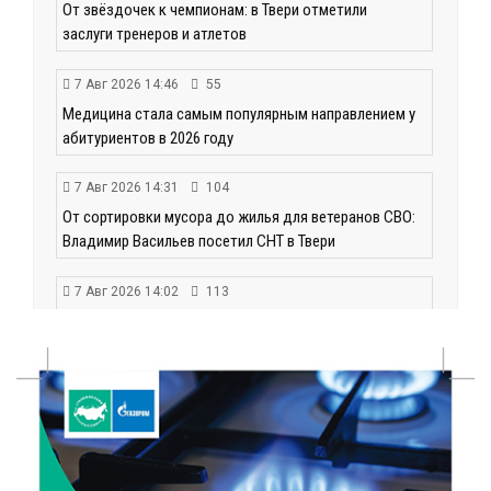
От звёздочек к чемпионам: в Твери отметили
заслуги тренеров и атлетов
7 Авг 2026 14:46
55
Медицина стала самым популярным направлением у
абитуриентов в 2026 году
7 Авг 2026 14:31
104
От сортировки мусора до жилья для ветеранов СВО:
Владимир Васильев посетил СНТ в Твери
7 Авг 2026 14:02
113
Владимир Васильев получил удостоверение
кандидата в депутаты Госдумы IX созыва
7 Авг 2026 13:32
122
В Старице состоится бесплатный фестиваль
авиамоделей