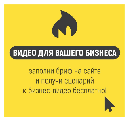
7 Авг 2026 11:33
798
Новые профессии открывают тверичам путь к
карьерному росту
7 Авг 2026 11:32
170
Спрос растёт: жители других регионов активнее
оформляют недвижимость в Тверской области
7 Авг 2026 11:17
100
Энергетики «Тверьэнерго» готовятся к ухудшению
погодных условий
7 Авг 2026 11:01
142
Оловянные солдатики и реликвии прошлого: что
можно увидеть на новой выставке в Торжке
7 Авг 2026 10:59
221
В Тверской области 7 августа ожидаются ливни,