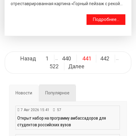
отреставрированная картина «Горный пейзаж с рекой...
Подробнее...
Навигация
Назад
1
440
441
442
…
…
по
522
Далее
записям
Новости
Популярное
7 Авг 2026 15:41
57
Открыт набор на программу амбассадоров для
студентов российских вузов