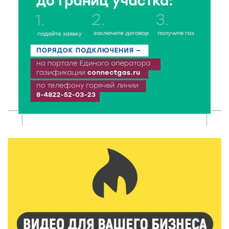
спорта»
6 Авг 2026 15:48
297
Голубев проверил школы и детсады Зубцова к 1
сентября
6 Авг 2026 15:01
170
От Твери до Москвы: выставка художника
Владимира Васильева о героях СВО проходит в РГБ
6 Авг 2026 14:55
143
В Твери создали соединения для кормовых
добавок, повышающие продуктивность
сельхозживотных
6 Авг 2026 14:01
180
Мультфильм своими руками: в Твери дети сняли
ленту по мотивам басни «Карась»