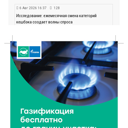
6 Авг 2026 16:37
128
Исследование: ежемесячная смена категорий
кешбэка создает волны спроса
6 Авг 2026 16:28
207
Тверские «Романтики» покорили Витебск своей
хореографией
6 Авг 2026 16:08
240
Виталий Королев наградил строителей и
анонсировал новые проекты
6 Авг 2026 16:02
101
Объем выдачи ипотеки в России вырос на 38%
6 Авг 2026 16:01
140
Калининские футболисты представят Тверскую
область на всероссийском марафоне «Земля