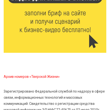
6 Авг 2026 13:38
297
Виталий Королев: Тверская область станет
спортивной столицей России
6 Авг 2026 13:02
299
Рынок труда 2026: где в Тверской области самые
высокие зарплаты и как изменились доходы
6 Авг 2026 12:43
3734
Водителям автобусов в Тверской области
компенсируют ипотеку
Архив номеров «Тверской Жизни»
Зарегистрировано Федеральной службой по надзору в сфере
связи, информационных технологий и массовых
коммуникаций. Свидетельство о регистрации средства
массовой информации ЭЛ №ФС77-40675 от 02 июля 2010г.