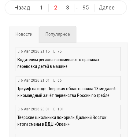
Навигация
Назад
1
2
3
95
Далее
…
по
записям
Новости
Популярное
6 Авг 2026 21:15
75
Водителям региона напоминают о правилах
перевозки детей в машине
6 Авг 2026 21:01
66
Триумф на воде: Тверская область взяла 13 медалей
и командный зачёт первенства России по гребле
6 Авг 2026 20:01
101
Тверские школьники покорили Дальний Восток:
итоги смены в ВДЦ «Океан»