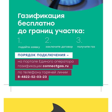
воспринимают как временную меру
9 Авг 2026 12:12
518
Бологовские школьники доказали чистоту воздуха
в парке
9 Авг 2026 11:13
277
Гигиена и безопасность: простые меры против
паразитарных заболеваний у детей
9 Авг 2026 10:10
1938
Тверские пенсионеры скажут «спасибо» интернету
9 Авг 2026 09:19
535
Виталий Королев поблагодарил волонтёров-
медиков за их добрые сердца
8 Авг 2026 20:37
510
В Твери росгвардейцы отметили День