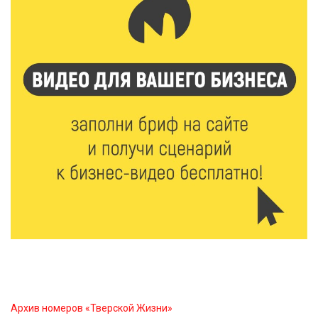
физкультурника турниром по настольному теннису
8 Авг 2026 19:37
558
Когда тренироваться в жару: тренер дал чёткие
рекомендации по безопасным занятиям на улице
8 Авг 2026 18:37
523
Дороги становятся лучше: в Калининском округе
продолжается масштабный ремонт
8 Авг 2026 17:37
1034
Защита с первых дней: почему так важна
вакцинация новорождённых
8 Авг 2026 17:17
945
Виталий Королев поздравил ветерана из Твери со
100-летием
Архив номеров «Тверской Жизни»