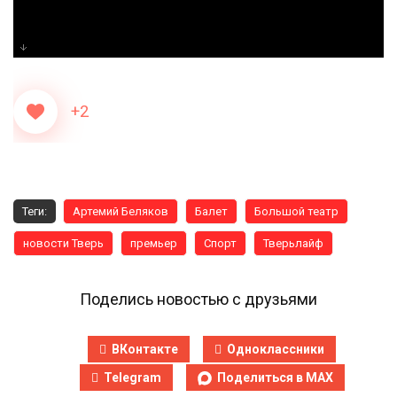
+2
Теги:
Артемий Беляков
Балет
Большой театр
новости Тверь
премьер
Спорт
Тверьлайф
Поделись новостью с друзьями
ВКонтакте
Одноклассники
Telegram
Поделиться в MAX