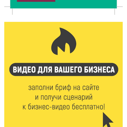
Статистика потребления: россияне обновили
рекорд по поеданию мяса
10 Авг 2026 16:16
163
Королев дал фору стройкам и поручил ускорить
ремонт проектов
10 Авг 2026 16:02
178
От Твери до мирового пьедестала: успех Алины
Судариковой и Карины Карасевой в ОАЭ
10 Авг 2026 15:32
192
Педагоги Верхневолжья — в авангарде трендов:
итоги участия в IV Форуме сообщества
наставников‑просветителей
10 Авг 2026 15:12
233