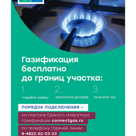
10 Авг 2026 18:18
140
Гимн Тверской области: борьба за главную ноту
региона
10 Авг 2026 18:02
211
В детской поликлинике Бежецкой ЦРБ обновили
противопожарную систему
10 Авг 2026 17:32
198
Больше отдыха: в 2027 году в России планируется
семь сокращенных рабочих недель
10 Авг 2026 17:02
250
Лесной надзор в Тверской области: итоги первого
полугодия 2026 года
10 Авг 2026 16:32
275