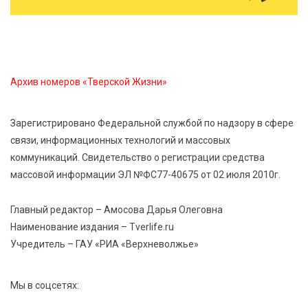
В ТОПе «Guardian»: В Старице с размахом отгремел
второй «Карандаш-фест»
10 Авг 2026 15:02
198
Архив номеров «Тверской Жизни»
От фольклора до авторских композиций: в Твери
пройдёт концерт «Широка река»
Зарегистрировано Федеральной службой по надзору в сфере
связи, информационных технологий и массовых
10 Авг 2026 14:31
305
коммуникаций. Свидетельство о регистрации средства
Скорость, драйв и День города: 29 августа в
массовой информации ЭЛ №ФС77-40675 от 02 июля 2010г.
Вышнем Волочке пройдет этап МотоДжимханы
Главный редактор – Амосова Дарья Олеговна
10 Авг 2026 14:28
554
Наименование издания – Tverlife.ru
Лето берет паузу: в Тверскую область идет резкое
Учредитель – ГАУ «РИА «Верхневолжье»
похолодание
Мы в соцсетях: