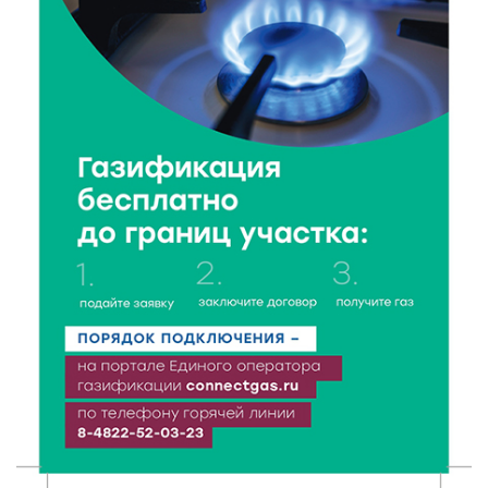
Виталий Королев запустил веловолну на Волге в
Калязине
8 Авг 2026 13:37
478
Чем удивит X Международный фестиваль «Калитка»
в 2026 году?
8 Авг 2026 12:37
295
Забыл вещи в транспорте? Рассказываем, что ждёт
пассажиров по новым правилам
8 Авг 2026 12:12
797
Более 40 миллионов на металлургию получил бизнес
Твери
8 Авг 2026 11:37
330
От теории до практики: в детских лагерях Тверской