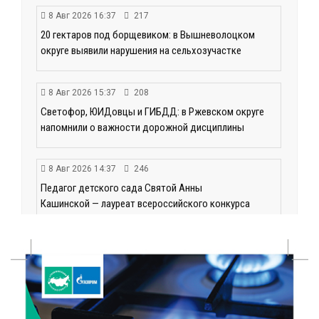
8 Авг 2026 16:37
217
20 гектаров под борщевиком: в Вышневолоцком
округе выявили нарушения на сельхозучастке
8 Авг 2026 15:37
208
Светофор, ЮИДовцы и ГИБДД: в Ржевском округе
напомнили о важности дорожной дисциплины
8 Авг 2026 14:37
246
Педагог детского сада Святой Анны
Кашинской — лауреат всероссийского конкурса
8 Авг 2026 14:23
186
Тверские экологи сняли на видео медвежий обед
8 Авг 2026 14:14
257