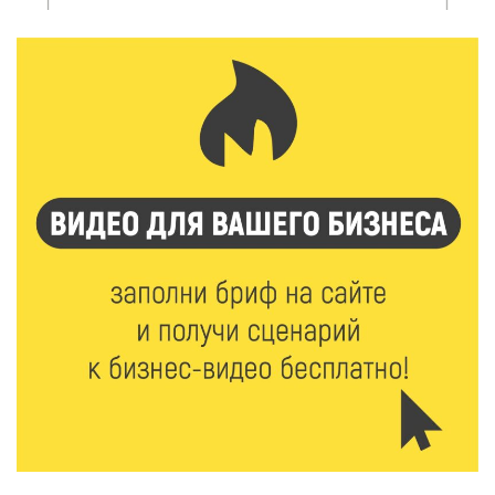
области проходят «Дни безопасности»
8 Авг 2026 10:37
292
Арбуз без риска: на что обратить внимание при
покупке — советы Роскачества
8 Авг 2026 10:21
416
Виталий Королев рассказал о доступном спорте
для жителей Верхневолжья
8 Авг 2026 09:18
268
«Эстафету чемпионов» провели на площади
Оленинского Дома культуры
8 Авг 2026 07:58
370
В Нелидово открылся бассейн