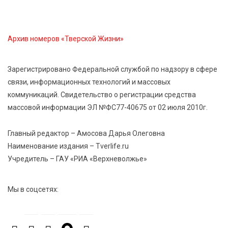
8 Авг 2026 05:02
362
В Тверской области провели Арбузный книжный
Архив номеров «Тверской Жизни»
день
Зарегистрировано Федеральной службой по надзору в сфере
7 Авг 2026 23:02
442
связи, информационных технологий и массовых
В Тверской области стартовала четвертая смена:
коммуникаций. Свидетельство о регистрации средства
инспекторы ГИБДД напомнили школьникам
правила безопасности в автобусах
массовой информации ЭЛ №ФС77-40675 от 02 июля 2010г.
Главный редактор – Амосова Дарья Олеговна
Наименование издания – Tverlife.ru
Учредитель – ГАУ «РИА «Верхневолжье»
Мы в соцсетях: