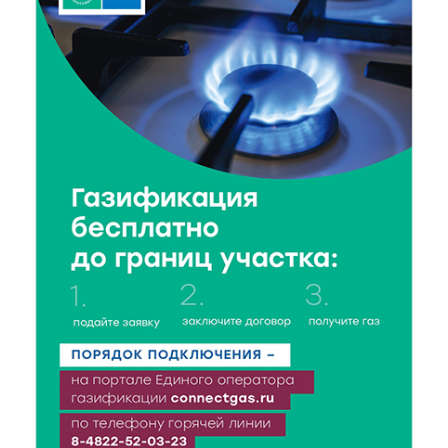
8 Авг 2026 14:23
299
Тверские экологи сняли на видео медвежий обед
8 Авг 2026 14:14
461
Виталий Королев запустил веловолну на Волге в
Калязине
8 Авг 2026 13:37
774
Чем удивит X Международный фестиваль «Калитка»
в 2026 году?
8 Авг 2026 12:37
437
Забыл вещи в транспорте? Рассказываем, что ждёт
пассажиров по новым правилам