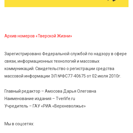
«Эстафету чемпионов» провели на площади
Оленинского Дома культуры
8 Авг 2026 07:58
471
Архив номеров «Тверской Жизни»
В Нелидово открылся бассейн
Зарегистрировано Федеральной службой по надзору в сфере
8 Авг 2026 05:02
455
связи, информационных технологий и массовых
В Тверской области провели Арбузный книжный
коммуникаций. Свидетельство о регистрации средства
день
массовой информации ЭЛ №ФС77-40675 от 02 июля 2010г.
Главный редактор – Амосова Дарья Олеговна
Наименование издания – Tverlife.ru
Учредитель – ГАУ «РИА «Верхневолжье»
Мы в соцсетях: