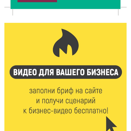
8 Авг 2026 12:12
1242
Более 40 миллионов на металлургию получил бизнес
Твери
8 Авг 2026 11:37
421
От теории до практики: в детских лагерях Тверской
области проходят «Дни безопасности»
8 Авг 2026 10:37
394
Арбуз без риска: на что обратить внимание при
покупке — советы Роскачества
8 Авг 2026 10:21
875
Виталий Королев рассказал о доступном спорте
для жителей Верхневолжья
8 Авг 2026 09:18
379