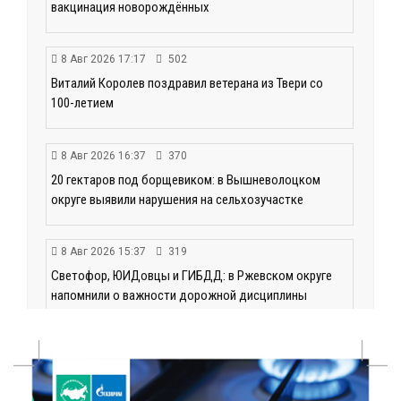
вакцинация новорождённых
8 Авг 2026 17:17
502
Виталий Королев поздравил ветерана из Твери со
100-летием
8 Авг 2026 16:37
370
20 гектаров под борщевиком: в Вышневолоцком
округе выявили нарушения на сельхозучастке
8 Авг 2026 15:37
319
Светофор, ЮИДовцы и ГИБДД: в Ржевском округе
напомнили о важности дорожной дисциплины
8 Авг 2026 14:37
349
Педагог детского сада Святой Анны
Кашинской — лауреат всероссийского конкурса