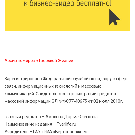
Около 2300 учащихся школ и колледжей прошли
обучение в УМЦ «Авангард» при ВУЦ ТвГТУ
5 Авг 2026 15:02
356
От детских зон до полётов на шарах: в парке
«Гришкино» готовят масштабный праздник
Архив номеров «Тверской Жизни»
5 Авг 2026 14:44
250
Россияне полюбили «раскладушки» и «книжки»
Зарегистрировано Федеральной службой по надзору в сфере
связи, информационных технологий и массовых
5 Авг 2026 14:32
386
коммуникаций. Свидетельство о регистрации средства
Топ-4 направлений: какие специальности стали
массовой информации ЭЛ №ФС77-40675 от 02 июля 2010г.
самыми популярными у абитуриентов в 2026 году
Главный редактор – Амосова Дарья Олеговна
5 Авг 2026 14:02
1138
Наименование издания – Tverlife.ru
В Введенской церкви Торжка завершился важный
Учредитель – ГАУ «РИА «Верхневолжье»
этап реставрации