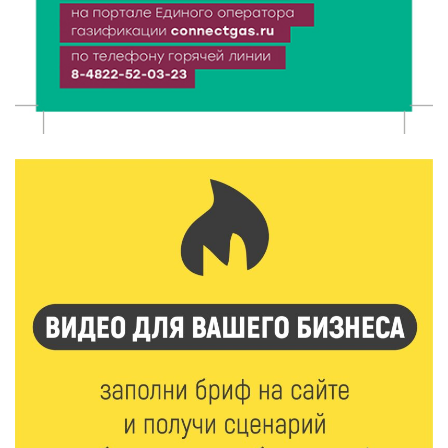
5 Авг 2026 16:32
361
«Зарядка со стражем порядка»: как в Нелидово
приобщают детей к здоровому образу жизни
5 Авг 2026 16:02
327
Спорт и дисциплина: транспортные полицейские
Вышнего Волочка провели зарядку для школьников
5 Авг 2026 15:56
490
Виталий Королев дал старт новым туристическим
проектам в регионе
5 Авг 2026 15:32
380
В Калининском округе отметят День
физкультурника масштабной Спартакиадой
5 Авг 2026 15:25
268