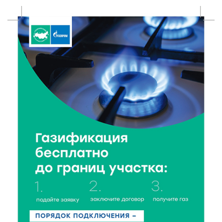
Максатихинском округе завершился молодёжный
фестиваль
5 Авг 2026 18:42
269
Виталий Королев: 58 пространств благоустроят в
Верхневолжье
5 Авг 2026 18:07
511
От Святого Августина до кислотных рейвов:
необычная лекция об истории танцевальной
музыки
5 Авг 2026 17:07
343
Завершается обустройство трассы
Витязи — Духовщина — Белый — Нелидово в
Тверской области